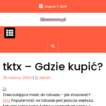
Skip
August 7, 2026
to
content
tktx – Gdzie kupić?
Posted
Posted
25 marca, 2024
|
admin
on
on
Znieczulająca maść do tatuażu – jak stosować?
tktx
Popularność na tatuaże jest jeszcze większa,