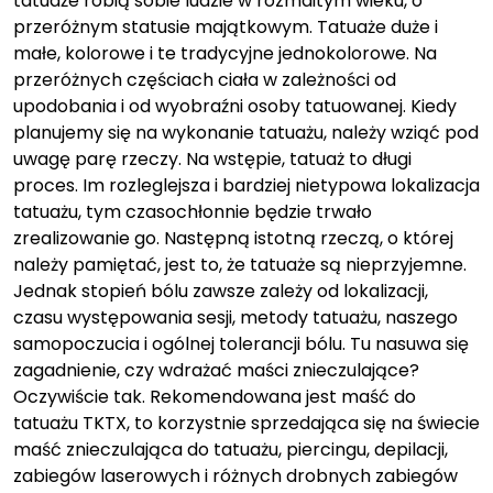
tatuaże robią sobie ludzie w rozmaitym wieku, o
przeróżnym statusie majątkowym. Tatuaże duże i
małe, kolorowe i te tradycyjne jednokolorowe. Na
przeróżnych częściach ciała w zależności od
upodobania i od wyobraźni osoby tatuowanej. Kiedy
planujemy się na wykonanie tatuażu, należy wziąć pod
uwagę parę rzeczy. Na wstępie, tatuaż to długi
proces. Im rozleglejsza i bardziej nietypowa lokalizacja
tatuażu, tym czasochłonnie będzie trwało
zrealizowanie go. Następną istotną rzeczą, o której
należy pamiętać, jest to, że tatuaże są nieprzyjemne.
Jednak stopień bólu zawsze zależy od lokalizacji,
czasu występowania sesji, metody tatuażu, naszego
samopoczucia i ogólnej tolerancji bólu. Tu nasuwa się
zagadnienie, czy wdrażać maści znieczulające?
Oczywiście tak. Rekomendowana jest maść do
tatuażu TKTX, to korzystnie sprzedająca się na świecie
maść znieczulająca do tatuażu, piercingu, depilacji,
zabiegów laserowych i różnych drobnych zabiegów