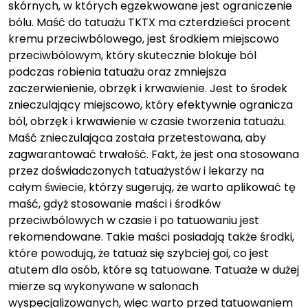
skórnych, w których egzekwowane jest ograniczenie
bólu. Maść do tatuażu TKTX ma czterdzieści procent
kremu przeciwbólowego, jest środkiem miejscowo
przeciwbólowym, który skutecznie blokuje ból
podczas robienia tatuażu oraz zmniejsza
zaczerwienienie, obrzęk i krwawienie. Jest to środek
znieczulający miejscowo, który efektywnie ogranicza
ból, obrzęk i krwawienie w czasie tworzenia tatuażu.
Maść znieczulająca została przetestowana, aby
zagwarantować trwałość. Fakt, że jest ona stosowana
przez doświadczonych tatuażystów i lekarzy na
całym świecie, którzy sugerują, że warto aplikować tę
maść, gdyż stosowanie maści i środków
przeciwbólowych w czasie i po tatuowaniu jest
rekomendowane. Takie maści posiadają także środki,
które powodują, że tatuaż się szybciej goi, co jest
atutem dla osób, które są tatuowane. Tatuaże w dużej
mierze są wykonywane w salonach
wyspecjalizowanych, więc warto przed tatuowaniem