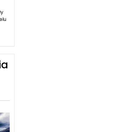
ły
elu
ia