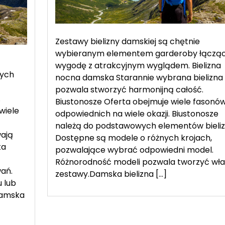
Zestawy bielizny damskiej są chętnie
wybieranym elementem garderoby łączą
wygodę z atrakcyjnym wyglądem. Bielizna
cych
nocna damska Starannie wybrana bielizna
pozwala stworzyć harmonijną całość.
.
Biustonosze Oferta obejmuje wiele fasonów
wiele
odpowiednich na wiele okazji. Biustonosze
należą do podstawowych elementów bieliz
wają
Dostępne są modele o różnych krojach,
ta
pozwalające wybrać odpowiedni model.
Różnorodność modeli pozwala tworzyć wł
ań.
zestawy.Damska bielizna […]
 lub
Damska