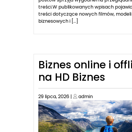
treści.W publikowanych wpisach pojawia
treści dotyczące nowych filmów, modeli
biznesowych i […]
Biznes online i offl
na HD Biznes
Posted
Posted
29 lipca, 2026
|
admin
on
on