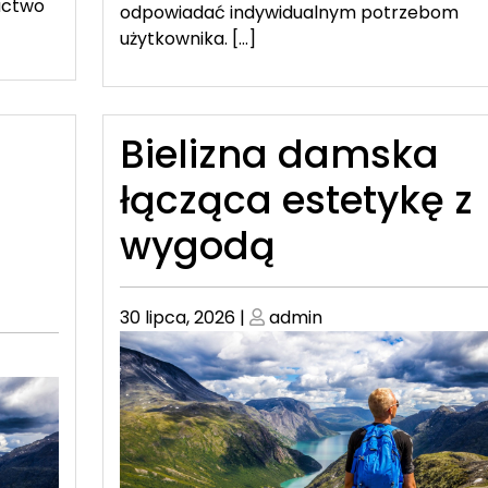
gactwo
odpowiadać indywidualnym potrzebom
użytkownika. […]
Bielizna damska
łącząca estetykę z
wygodą
Posted
Posted
30 lipca, 2026
|
admin
on
on