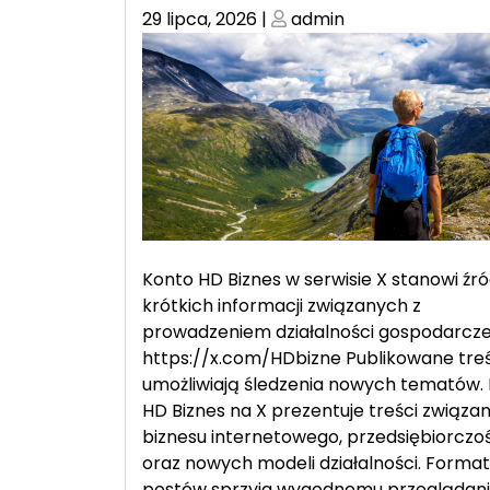
Posted
Posted
29 lipca, 2026
|
admin
on
on
Konto HD Biznes w serwisie X stanowi źró
krótkich informacji związanych z
prowadzeniem działalności gospodarczej
https://x.com/HDbizne Publikowane treś
umożliwiają śledzenia nowych tematów. P
HD Biznes na X prezentuje treści związan
biznesu internetowego, przedsiębiorczoś
oraz nowych modeli działalności. Format
postów sprzyja wygodnemu przeglądan