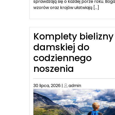
sprawdzają się o każdej porze roku. Bo
wzorów oraz krojów ułatwiają […]
Komplety bielizny
damskiej do
codziennego
noszenia
Posted
Posted
30 lipca, 2026
|
admin
on
on