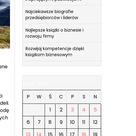
Najciekawsze biografie
przedsiębiorców i liderów
Najlepsze książki o biznesie i
rozwoju firmy
Rozwijaj kompetencje dzięki
książkom biznesowym
ane
lipiec 2026
a
P
W
Ś
C
P
S
N
eli.
1
2
3
4
5
godę
ych
6
7
8
9
10
11
12
13
14
15
16
17
18
19