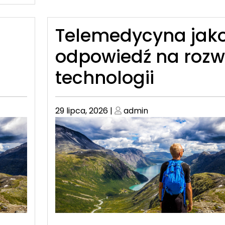
Telemedycyna jak
odpowiedź na rozw
technologii
Posted
Posted
29 lipca, 2026
|
admin
on
on