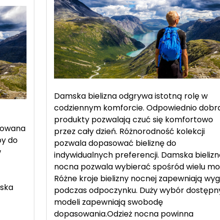
Damska bielizna odgrywa istotną rolę w
codziennym komforcie. Odpowiednio dobr
produkty pozwalają czuć się komfortowo
sowana
przez cały dzień. Różnorodność kolekcji
by do
pozwala dopasować bieliznę do
w
indywidualnych preferencji. Damska bielizn
nocna pozwala wybierać spośród wielu mod
Różne kroje bielizny nocnej zapewniają wy
mska
podczas odpoczynku. Duży wybór dostępn
modeli zapewniają swobodę
dopasowania.Odzież nocna powinna