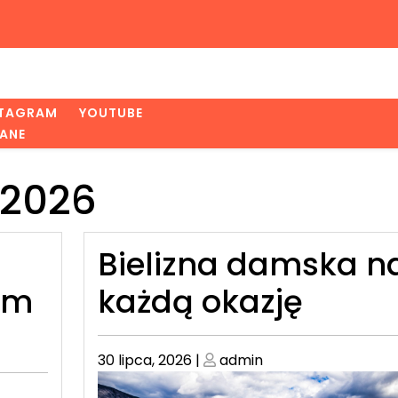
STAGRAM
YOUTUBE
ANE
 2026
Bielizna damska n
ym
każdą okazję
Posted
Posted
30 lipca, 2026
|
admin
on
on