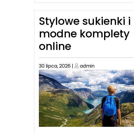
Stylowe sukienki i
modne komplety
online
Posted
Posted
30 lipca, 2026
|
admin
on
on