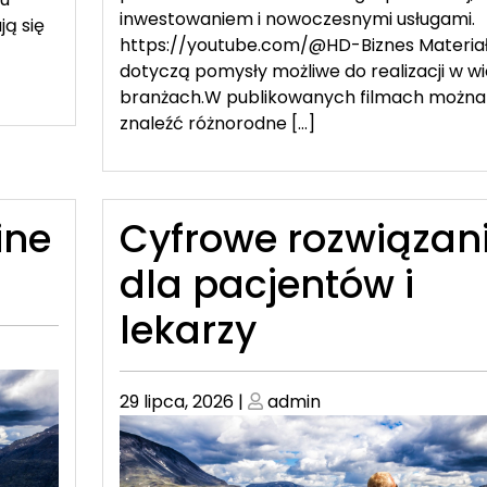
inwestowaniem i nowoczesnymi usługami.
ją się
https://youtube.com/@HD-Biznes Materia
dotyczą pomysły możliwe do realizacji w wi
branżach.W publikowanych filmach można
znaleźć różnorodne […]
ine
Cyfrowe rozwiązan
dla pacjentów i
lekarzy
Posted
Posted
29 lipca, 2026
|
admin
on
on