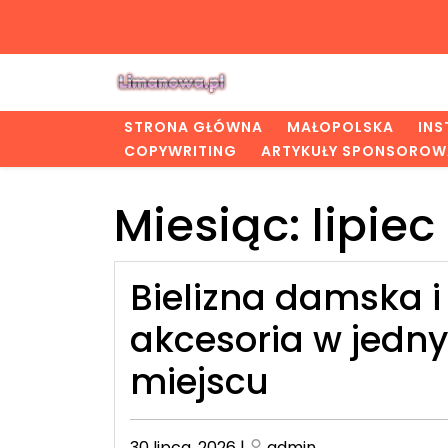
Skip
to
content
STRONA GŁÓWNA
MAŁOPOLSKA
IN
COPYWRITING
ARTYKUŁY SPONSOROW
Miesiąc:
lipiec
Bielizna damska i
akcesoria w jedn
miejscu
Posted
Posted
30 lipca, 2026
|
admin