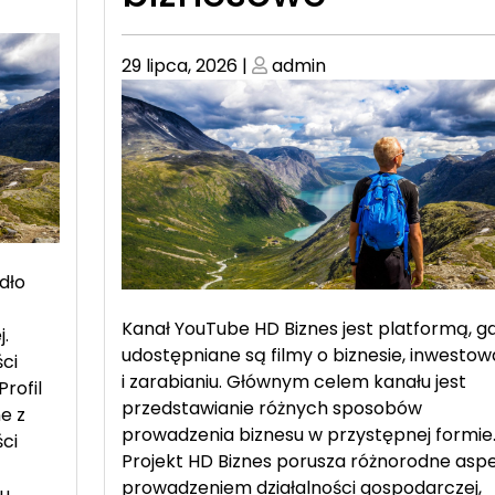
Posted
Posted
29 lipca, 2026
|
admin
on
on
dło
Kanał YouTube HD Biznes jest platformą, gd
.
udostępniane są filmy o biznesie, inwestow
ci
i zarabianiu. Głównym celem kanału jest
rofil
przedstawianie różnych sposobów
e z
prowadzenia biznesu w przystępnej formie
ci
Projekt HD Biznes porusza różnorodne asp
prowadzeniem działalności gospodarczej,
iu