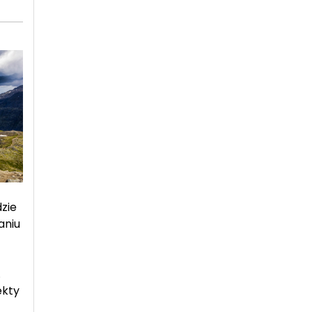
zie
aniu
.
ekty