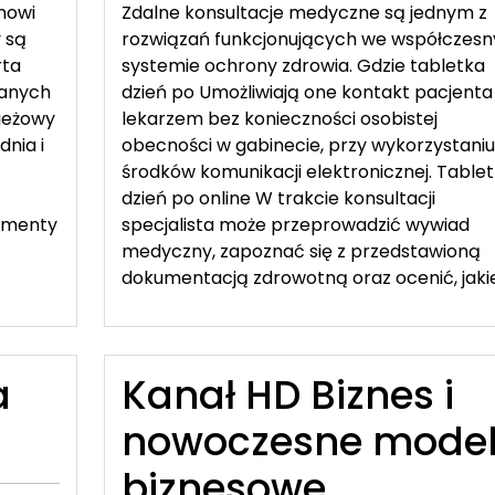
nowi
Zdalne konsultacje medyczne są jednym z
 są
rozwiązań funkcjonujących we współczes
rta
systemie ochrony zdrowia. Gdzie tabletka
wanych
dzień po Umożliwiają one kontakt pacjenta
zieżowy
lekarzem bez konieczności osobistej
dnia i
obecności w gabinecie, przy wykorzystaniu
środków komunikacji elektronicznej. Table
dzień po online W trakcie konsultacji
ementy
specjalista może przeprowadzić wywiad
medyczny, zapoznać się z przedstawioną
dokumentacją zdrowotną oraz ocenić, jakie
a
Kanał HD Biznes i
nowoczesne mode
biznesowe