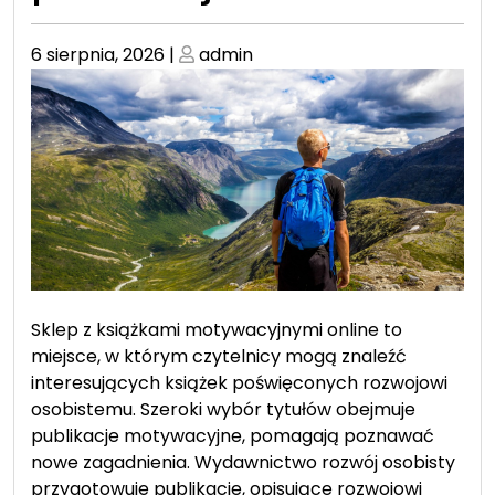
Posted
Posted
6 sierpnia, 2026
|
admin
on
on
Sklep z książkami motywacyjnymi online to
miejsce, w którym czytelnicy mogą znaleźć
interesujących książek poświęconych rozwojowi
osobistemu. Szeroki wybór tytułów obejmuje
publikacje motywacyjne, pomagają poznawać
nowe zagadnienia. Wydawnictwo rozwój osobisty
przygotowuje publikacje, opisujące rozwojowi