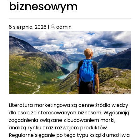
biznesowym
Posted
Posted
6 sierpnia, 2026
|
admin
on
on
Literatura marketingowa są cenne źródło wiedzy
dla osób zainteresowanych biznesem. Wyjaśniają
zagadnienia związane z budowaniem marki,
analizą rynku oraz rozwojem produktów.
Regularne sięganie po tego typu książki umożliwia