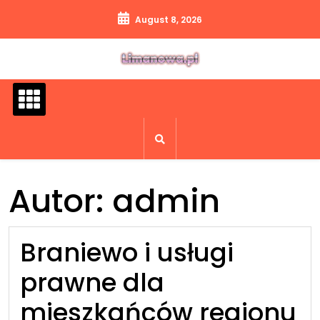
Skip
August 8, 2026
to
content
Autor:
admin
Braniewo i usługi
prawne dla
mieszkańców regionu