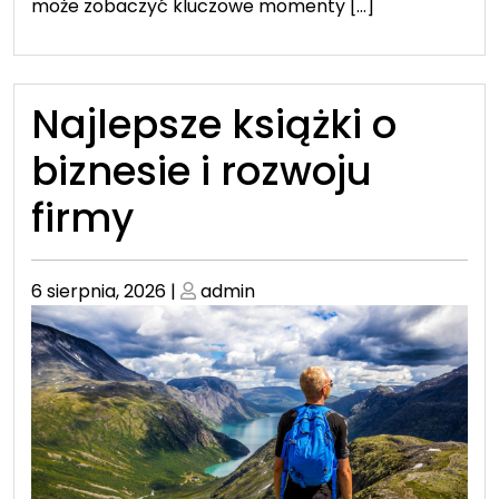
może zobaczyć kluczowe momenty […]
Najlepsze książki o
biznesie i rozwoju
firmy
Posted
Posted
6 sierpnia, 2026
|
admin
on
on