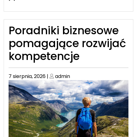
Poradniki biznesowe
pomagające rozwijać
kompetencje
Posted
Posted
7 sierpnia, 2026
|
admin
on
on