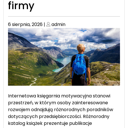
firmy
Posted
Posted
6 sierpnia, 2026
|
admin
on
on
Internetowa księgarnia motywacyjna stanowi
przestrzeń, w którym osoby zainteresowane
rozwojem odnajdują różnorodnych poradników
dotyczących przedsiębiorczości. Różnorodny
katalog książek prezentuje publikacje