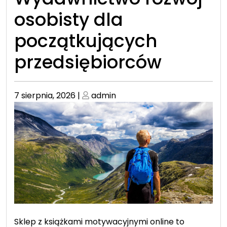
osobisty dla
początkujących
przedsiębiorców
Posted
Posted
7 sierpnia, 2026
|
admin
on
on
Sklep z książkami motywacyjnymi online to