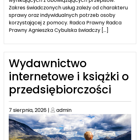
wynikających z obowiązujących przepisów.
Zakres świadczonych usług zależy od charakteru
sprawy oraz indywidualnych potrzeb osoby
korzystającej z pomocy. Radca Prawny Radca
Prawny Agnieszka Cybulska świadczy […]
Wydawnictwo
internetowe i książki o
przedsiębiorczości
Posted
Posted
7 sierpnia, 2026
|
admin
on
on