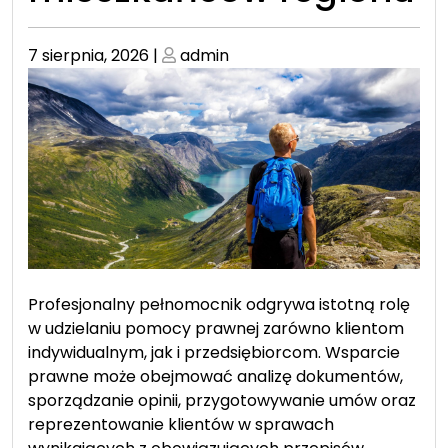
Posted
Posted
7 sierpnia, 2026
|
admin
on
on
Profesjonalny pełnomocnik odgrywa istotną rolę
w udzielaniu pomocy prawnej zarówno klientom
indywidualnym, jak i przedsiębiorcom. Wsparcie
prawne może obejmować analizę dokumentów,
sporządzanie opinii, przygotowywanie umów oraz
reprezentowanie klientów w sprawach