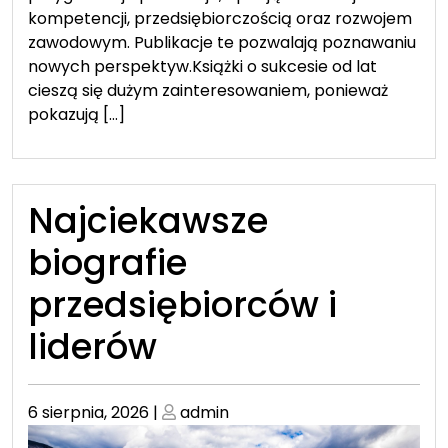
kompetencji, przedsiębiorczością oraz rozwojem
zawodowym. Publikacje te pozwalają poznawaniu
nowych perspektyw.Książki o sukcesie od lat
cieszą się dużym zainteresowaniem, ponieważ
pokazują […]
Najciekawsze
biografie
przedsiębiorców i
liderów
Posted
Posted
6 sierpnia, 2026
|
admin
on
on