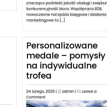
znacząco podnieść jakość obsługi i zwięks
konkurencyjność biura. Współpraca B2B,
nowoczesne narzędzia księgowe i działania
marketingowe to […]
Personalizowane
medale – pomysły
na indywidualne
trofea
Posted
Posted
24 lutego, 2025
|
admin
|
Leave a
on
on
on
Comment
Personalizowane