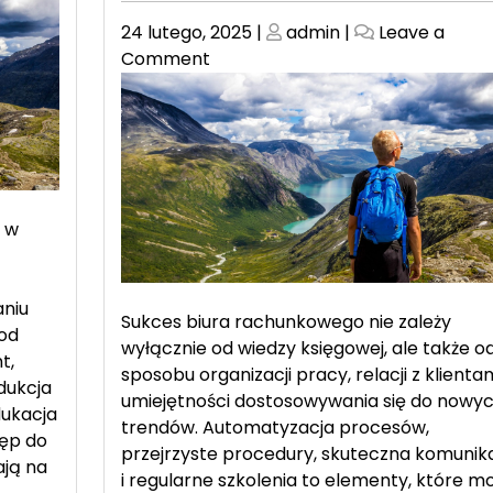
Posted
Posted
24 lutego, 2025
|
admin
|
Leave a
on
on
on
Comment
Jak
zbudować
silną
markę
biura
rachunkowego
 w
na
konkurencyjnym
rynku
niu
Sukces biura rachunkowego nie zależy
od
wyłącznie od wiedzy księgowej, ale także o
t,
sposobu organizacji pracy, relacji z klientam
dukcja
umiejętności dostosowywania się do nowy
dukacja
trendów. Automatyzacja procesów,
tęp do
przejrzyste procedury, skuteczna komunik
ają na
i regularne szkolenia to elementy, które m