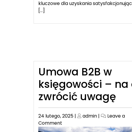
kluczowe dla uzyskania satysfakcjonują
[…]
Umowa B2B w
księgowości – na
zwrócić uwagę
Posted
Posted
24 lutego, 2025
|
admin
|
Leave a
on
on
on
Comment
Umowa