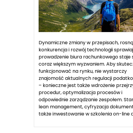
organizacji
pracy
biura
rachunkowego
Dynamiczne zmiany w przepisach, rosn
konkurencja i rozwój technologii sprawiaj
prowadzenie biura rachunkowego staje 
coraz większym wyzwaniem. Aby skutec
funkcjonować na rynku, nie wystarczy
znajomość aktualnych regulacji podatk
– konieczne jest także wdrożenie przejr
procedur, optymalizacja procesów i
odpowiednie zarządzanie zespołem. Sta
lean management, cyfryzacja dokumenta
także inwestowanie w szkolenia on-line d