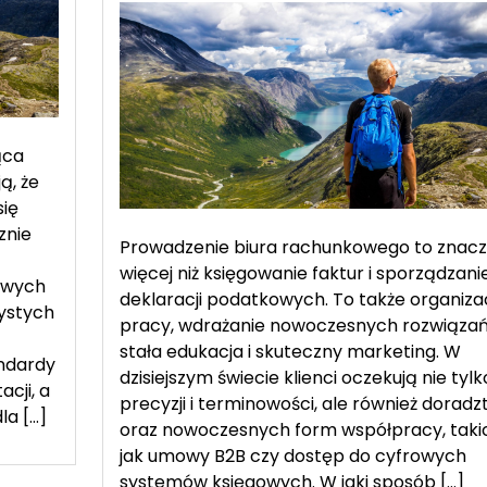
Przyszłość
księgowości
–
jak
dostosować
biuro
ąca
rachunkowe
ą, że
do
się
nowych
znie
Prowadzenie biura rachunkowego to znacz
realiów
więcej niż księgowanie faktur i sporządzani
owych
deklaracji podatkowych. To także organiza
zystych
pracy, wdrażanie nowoczesnych rozwiązań
stała edukacja i skuteczny marketing. W
ndardy
dzisiejszym świecie klienci oczekują nie tylk
cji, a
precyzji i terminowości, ale również dorad
la […]
oraz nowoczesnych form współpracy, taki
jak umowy B2B czy dostęp do cyfrowych
systemów księgowych. W jaki sposób […]