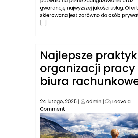
pozwala na pełne zaangażowanie oraz
gwarancję najwyższej jakości usług. Ofer
skierowana jest zarówno do osób prywa
[…]
Najlepsze praktyk
organizacji pracy
biura rachunkow
Posted
Posted
24 lutego, 2025
|
admin
|
Leave a
on
on
on
Comment
Najlepsze
praktyki
w