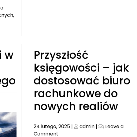
ta
tnych,
i w
Przyszłość
księgowości – jak
ego
dostosować biuro
rachunkowe do
nowych realiów
Posted
Posted
24 lutego, 2025
|
admin
|
Leave a
on
on
on
Comment