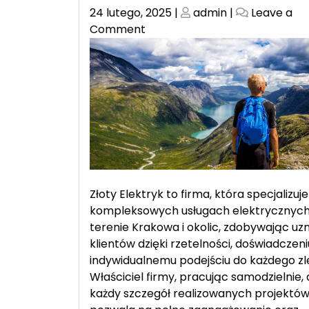
Posted
Posted
24 lutego, 2025
|
admin
|
Leave a
on
on
on
Comment
Naprawy
i
Modernizacje
Instalacji
Elektrycznych
–
Zaufaj
Złotemu
Elektrykowi
Złoty Elektryk to firma, która specjalizuje
kompleksowych usługach elektrycznych
terenie Krakowa i okolic, zdobywając uz
klientów dzięki rzetelności, doświadczeniu
indywidualnemu podejściu do każdego zl
Właściciel firmy, pracując samodzielnie,
każdy szczegół realizowanych projektów