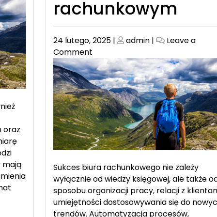
rachunkowym
Posted
Posted
24 lutego, 2025
|
admin
|
Leave a
on
on
on
Comment
Jak
skutecznie
wdrożyć
lean
nież
management
w
h oraz
biurze
miarę
rachunkowym
dzi
y mają
Sukces biura rachunkowego nie zależy
umienia
wyłącznie od wiedzy księgowej, ale także o
mat
sposobu organizacji pracy, relacji z klientam
umiejętności dostosowywania się do nowy
trendów. Automatyzacja procesów,