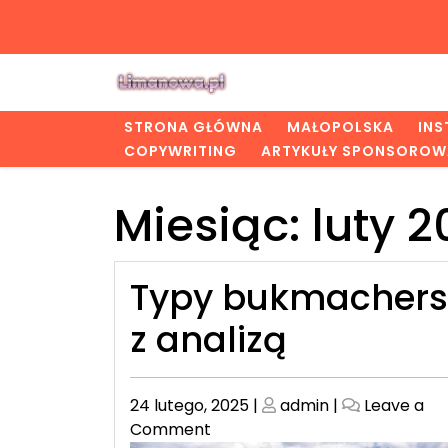
Skip
to
content
STRONA GŁÓWNA
MAŁOPOLSKA
IN
COPYWRITING
ARTYKUŁY SPONSOROW
Miesiąc:
luty 
Typy bukmachers
z analizą
Posted
Posted
24 lutego, 2025
|
admin
|
Leave a
on
on
on
Comment