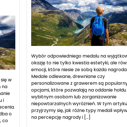
medale
–
pomysły
na
indywidualne
trofea
Wybór odpowiedniego medalu na wyjątko
okazję to nie tylko kwestia estetyki, ale rów
emocji, które niesie ze sobą każda nagroda
Medale odlewane, drewniane czy
 się w
personalizowane z grawerem są popularn
 na
opcjami, które pozwalają na oddanie hołdu
nanie
wybitnym osobom lub zorganizowanie
 i
niepowtarzalnych wyróżnień. W tym artyku
ecenia.
przyjrzymy się, jak różne typy medali wpły
 dba o
na percepcję nagrody i […]
, co