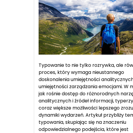
Typy
bukmacherskie
z
analizą
Typowanie to nie tylko rozrywka, ale rów
proces, który wymaga nieustannego
doskonalenia umiejętności analitycznyc
umiejętności zarządzania emocjami. W 
jak rośnie dostęp do różnorodnych narzę
analitycznych i źródeł informacji, typerz
coraz większe możliwości lepszego zroz
dynamiki wydarzeń. Artykuł przybliży te
typowania, skupiając się na znaczeniu
odpowiedzialnego podejścia, które jest