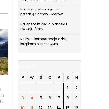
Najciekawsze biografie
przedsiębiorców i liderów
Najlepsze książki o biznesie i
rozwoju firmy
Rozwijaj kompetencje dzięki
książkom biznesowym
luty 2025
P
W
Ś
C
P
S
N
1
2
d
i i
3
4
5
6
7
8
9
ch
10
11
12
13
14
15
16