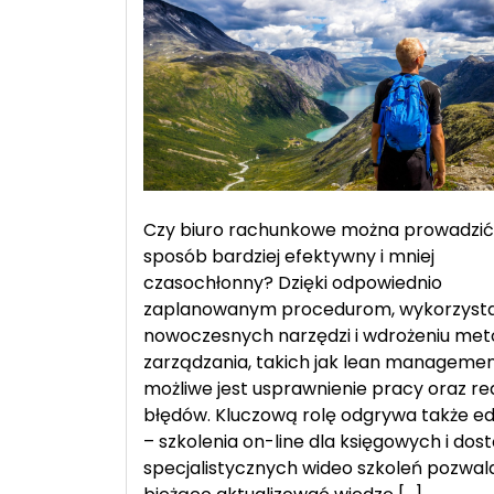
B2B
w
księgowości
–
na
co
zwrócić
uwagę
Czy biuro rachunkowe można prowadzić
sposób bardziej efektywny i mniej
czasochłonny? Dzięki odpowiednio
zaplanowanym procedurom, wykorzysta
nowoczesnych narzędzi i wdrożeniu met
zarządzania, takich jak lean managemen
możliwe jest usprawnienie pracy oraz re
błędów. Kluczową rolę odgrywa także e
– szkolenia on-line dla księgowych i dos
specjalistycznych wideo szkoleń pozwal