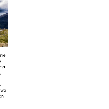
nie
e
cja
,
o
ztwa
ch