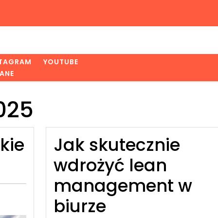
STAGRAM
YOUTUBE
ANE
2025
kie
Jak skutecznie
wdrożyć lean
management w
biurze