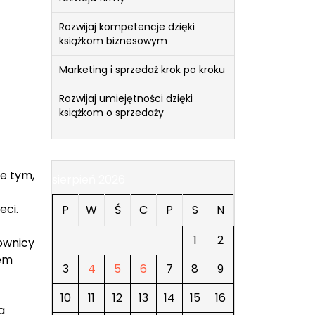
Rozwijaj kompetencje dzięki
książkom biznesowym
Marketing i sprzedaż krok po kroku
Rozwijaj umiejętności dzięki
książkom o sprzedaży
e tym,
sierpień 2026
eci.
P
W
Ś
C
P
S
N
1
2
ownicy
wem
3
4
5
6
7
8
9
10
11
12
13
14
15
16
a