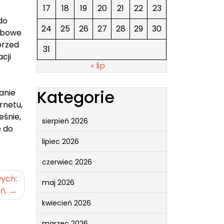
17
18
19
20
21
22
23
do
24
25
26
27
28
29
30
webowe
przed
31
cji
« lip
Kategorie
anie
rnetu,
eśnie,
sierpień 2026
ę do
lipiec 2026
czerwiec 2026
ych:
maj 2026
ń.
kwiecień 2026
marzec 2026