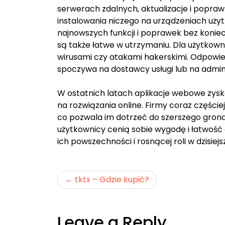
serwerach zdalnych, aktualizacje i popra
instalowania niczego na urządzeniach uży
najnowszych funkcji i poprawek bez koni
są także łatwe w utrzymaniu. Dla użytkown
wirusami czy atakami hakerskimi. Odpowied
spoczywa na dostawcy usługi lub na admin
W ostatnich latach aplikacje webowe zys
na rozwiązania online. Firmy coraz częściej
co pozwala im dotrzeć do szerszego grona
użytkownicy cenią sobie wygodę i łatwość 
ich powszechności i rosnącej roli w dzisiej
Nawigacja
tktx – Gdzie kupić?
wpisu
Leave a Reply