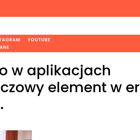
STAGRAM
YOUTUBE
ANE
o w aplikacjach
czowy element w er
.