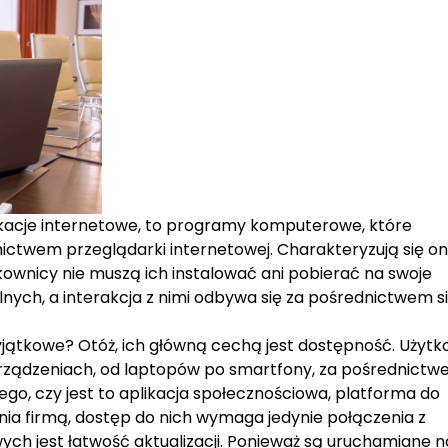
ikacje internetowe, to programy komputerowe, które
ctwem przeglądarki internetowej. Charakteryzują się on
tkownicy nie muszą ich instalować ani pobierać na swoje
nych, a interakcja z nimi odbywa się za pośrednictwem si
yjątkowe? Otóż, ich główną cechą jest dostępność. Użytk
urządzeniach, od laptopów po smartfony, za pośrednict
tego, czy jest to aplikacja społecznościowa, platforma do
nia firmą, dostęp do nich wymaga jedynie połączenia z
wych jest łatwość aktualizacji. Ponieważ są uruchamiane n