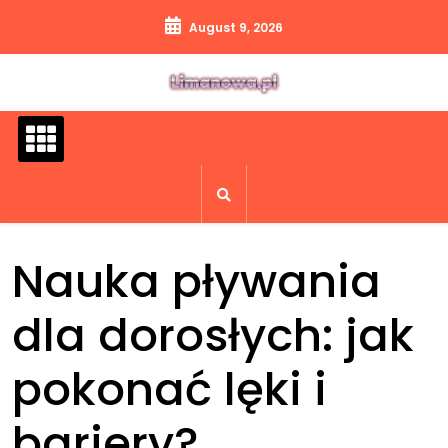
Skip
August 9, 2026
to
content
Nauka pływania
dla dorosłych: jak
pokonać lęki i
bariery?