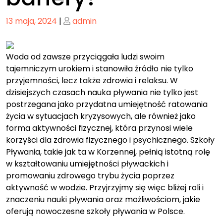
Posted
Posted
13 maja, 2024
|
admin
on
on
Woda od zawsze przyciągała ludzi swoim
tajemniczym urokiem i stanowiła źródło nie tylko
przyjemności, lecz także zdrowia i relaksu. W
dzisiejszych czasach nauka pływania nie tylko jest
postrzegana jako przydatna umiejętność ratowania
życia w sytuacjach kryzysowych, ale również jako
forma aktywności fizycznej, która przynosi wiele
korzyści dla zdrowia fizycznego i psychicznego. Szkoły
Pływania, takie jak ta w Korzennej, pełnią istotną rolę
w kształtowaniu umiejętności pływackich i
promowaniu zdrowego trybu życia poprzez
aktywność w wodzie. Przyjrzyjmy się więc bliżej roli i
znaczeniu nauki pływania oraz możliwościom, jakie
oferują nowoczesne szkoły pływania w Polsce.