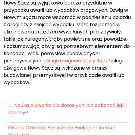
Nowy Sącz są wyjątkowo bardzo przydatne w
przypadku awarii lub wypadków drogowych. Dźwig w
Nowym Sączu może wspomóc w podniesieniu pojazdu
z drogi czy z miejsca wypadku. Może też pomóc w
eliminowaniu zniszczeń wywołanych przez żywioły,
takie jak huragany, trąby powietrzne oraz powodzie.
Podsumowując, dźwigi są potrzebnym elementem do
koncepcji wielu pomysłów budowlanych i
przemysłowych.
Usługi dźwigowe Nowy Sącz
Usługi
dźwigowe Nowy Sącz są wskazane w branży
budowlanej, przemysłowej i w przykładzie awarii lub
wypadków.
Nawigacja
Nauka pływania dla dorosłych: jak pokonać lęki i
wpisu
bariery?
Okucia Okienne: Połączenie Funkcjonalności z
Estetyką