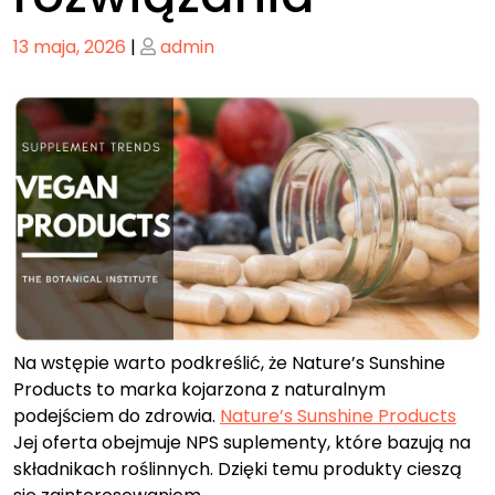
Posted
Posted
13 maja, 2026
|
admin
on
on
Na wstępie warto podkreślić, że Nature’s Sunshine
Products to marka kojarzona z naturalnym
podejściem do zdrowia.
Nature’s Sunshine Products
Jej oferta obejmuje NPS suplementy, które bazują na
składnikach roślinnych. Dzięki temu produkty cieszą