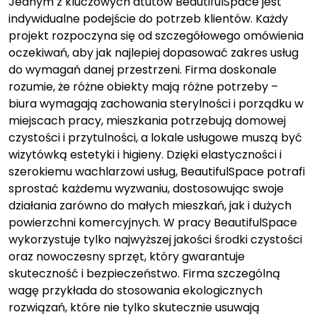
Jednym z kluczowych atutów BeautifulSpace jest
indywidualne podejście do potrzeb klientów. Każdy
projekt rozpoczyna się od szczegółowego omówienia
oczekiwań, aby jak najlepiej dopasować zakres usług
do wymagań danej przestrzeni. Firma doskonale
rozumie, że różne obiekty mają różne potrzeby –
biura wymagają zachowania sterylności i porządku w
miejscach pracy, mieszkania potrzebują domowej
czystości i przytulności, a lokale usługowe muszą być
wizytówką estetyki i higieny. Dzięki elastyczności i
szerokiemu wachlarzowi usług, BeautifulSpace potrafi
sprostać każdemu wyzwaniu, dostosowując swoje
działania zarówno do małych mieszkań, jak i dużych
powierzchni komercyjnych. W pracy BeautifulSpace
wykorzystuje tylko najwyższej jakości środki czystości
oraz nowoczesny sprzęt, który gwarantuje
skuteczność i bezpieczeństwo. Firma szczególną
wagę przykłada do stosowania ekologicznych
rozwiązań, które nie tylko skutecznie usuwają