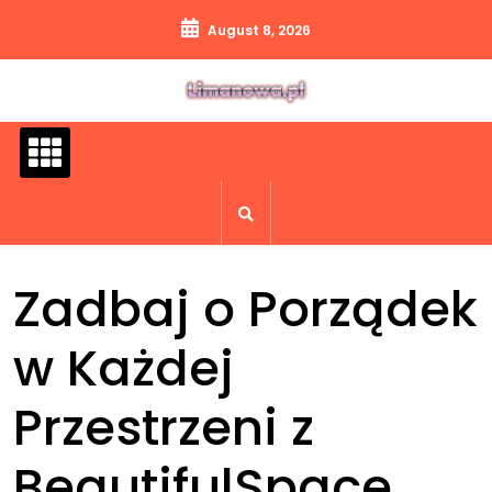
Skip
August 8, 2026
to
content
Zadbaj o Porządek
w Każdej
Przestrzeni z
BeautifulSpace