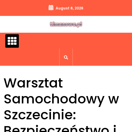
Skip
August 8, 2026
to
content
Warsztat
Samochodowy w
Szczecinie:
Bezpieczeństwo i