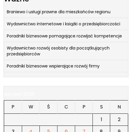
Braniewo i usługi prawne dla mieszkańców regionu
Wydawnictwo internetowe i książki o przedsiębiorczości
Poradniki biznesowe pomagające rozwijać kompetencje
Wydawnictwo rozwój osobisty dla początkujących
przedsiębiorców
Poradniki biznesowe wspierające rozwój firmy
sierpień 2026
P
W
Ś
C
P
S
N
1
2
3
4
5
6
7
8
9