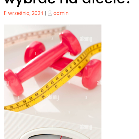
Posted
Posted
11 września, 2024
|
admin
on
on