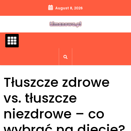
Skip
August 8, 2026
to
content
Tłuszcze zdrowe
vs. tłuszcze
niezdrowe – co
wybrać na diecie?