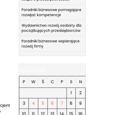
Poradniki biznesowe pomagające
rozwijać kompetencje
Wydawnictwo rozwój osobisty dla
początkujących przedsiębiorców
Poradniki biznesowe wspierające
rozwój firmy
sierpień 2026
P
W
Ś
C
P
S
N
1
2
3
4
5
6
7
8
9
cjent
w
10
11
12
13
14
15
16