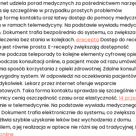
ernet udziela porad medycznych za pośrednictwem narzę
 się szczególnie w przypadku prostych problemów
tę formę kontaktu oraz łatwy dostęp do pomocy medyczn
ień w ramach telemedycyny. Na podstawie wywiadu medy
ń. Dokument trafia bezpośrednio do systemu, co zwiększa
eczenia bez stania w kolejkach.
erecepta
Dostęp do rec
e jest równie prosta. E-recepty zwiększają dostępność
ne podczas teleporady to kolejne elementy cyfrowej opie
dczas konsultacji online, a pacjent może od razu umówić
 sposób korzystania z opieki zdrowotnej. Zdalne konsult
wygodny system. W odpowiedzi na oczekiwania pacjentów
edykolwiek. Lekarz przez internet oferuje wsparcie
netowych. Taka forma kontaktu sprawdza się szczególnie
nicy cenią oszczędność czasu oraz elastyczność.
l4 prze
ienie w telemedycynie. Na podstawie wywiadu medyczneg
. Dokument trafia elektronicznie do systemu, co zwiększa
iwia szybkie uzyskanie leków bez wychodzenia z domu.
, a jej realizacja w aptece nie różni się od tradycyjnej. 
online