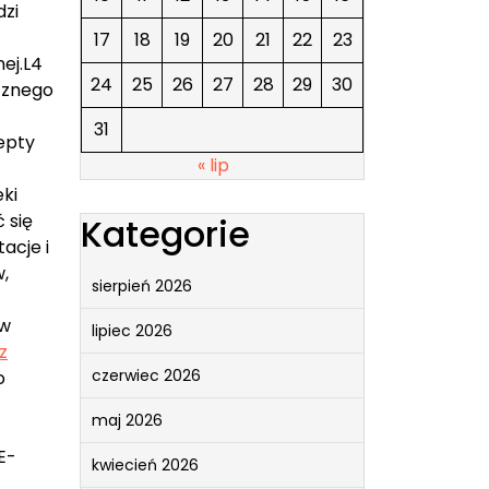
dzi
17
18
19
20
21
22
23
ej.L4
24
25
26
27
28
29
30
cznego
31
epty
« lip
ki
 się
Kategorie
acje i
,
sierpień 2026
 w
lipiec 2026
z
czerwiec 2026
o
maj 2026
E-
kwiecień 2026