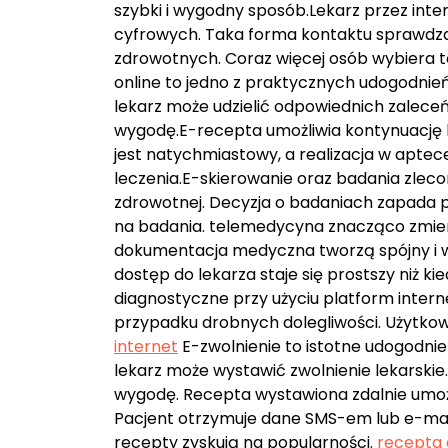
szybki i wygodny sposób.Lekarz przez int
cyfrowych. Taka forma kontaktu sprawdza
zdrowotnych. Coraz więcej osób wybiera 
online to jedno z praktycznych udogodn
lekarz może udzielić odpowiednich zalece
wygodę.E-recepta umożliwia kontynuację l
jest natychmiastowy, a realizacja w aptec
leczenia.E-skierowanie oraz badania zleco
zdrowotnej. Decyzja o badaniach zapada po
na badania. telemedycyna znacząco zmienia
dokumentacja medyczna tworzą spójny i 
dostęp do lekarza staje się prostszy niż ki
diagnostyczne przy użyciu platform inter
przypadku drobnych dolegliwości. Użytkow
internet
E-zwolnienie to istotne udogodn
lekarz może wystawić zwolnienie lekarskie
wygodę. Recepta wystawiona zdalnie umożl
Pacjent otrzymuje dane SMS-em lub e-mailem
recepty zyskują na popularności.
recepta 