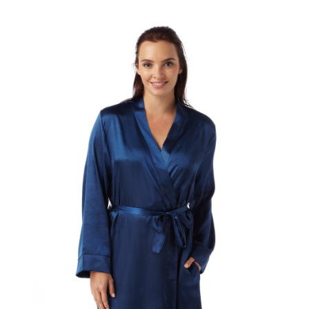
on
on