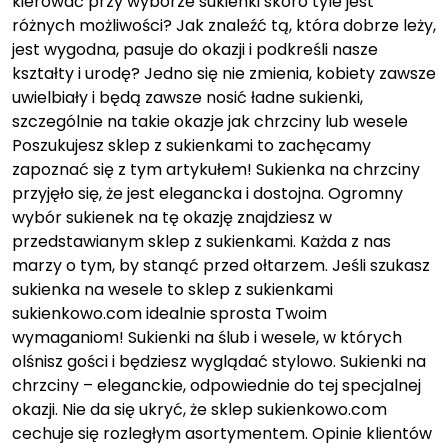
kierować przy wyborze sukienki skoro tyle jest
różnych możliwości? Jak znaleźć tą, która dobrze leży,
jest wygodna, pasuje do okazji i podkreśli nasze
kształty i urodę? Jedno się nie zmienia, kobiety zawsze
uwielbiały i będą zawsze nosić ładne sukienki,
szczególnie na takie okazje jak chrzciny lub wesele
Poszukujesz sklep z sukienkami to zachęcamy
zapoznać się z tym artykułem! Sukienka na chrzciny
przyjęło się, że jest elegancka i dostojna. Ogromny
wybór sukienek na tę okazję znajdziesz w
przedstawianym sklep z sukienkami. Każda z nas
marzy o tym, by stanąć przed ołtarzem. Jeśli szukasz
sukienka na wesele to sklep z sukienkami
sukienkowo.com idealnie sprosta Twoim
wymaganiom! Sukienki na ślub i wesele, w których
olśnisz gości i będziesz wyglądać stylowo. Sukienki na
chrzciny – eleganckie, odpowiednie do tej specjalnej
okazji. Nie da się ukryć, że sklep sukienkowo.com
cechuje się rozległym asortymentem. Opinie klientów