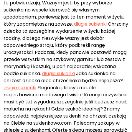
to potwierdzają. Ważnym jest, by przy wyborze
sukienka na wesele kierować się własnym
upodobaniom, ponieważ jest to ten moment w życiu,
który zapamiętasz na zawsze.
długie sukienki
Chrzciny
dziecka to szczególne wydarzenie w życiu każdej
rodziny, dlatego niezwykle ważny jest dobór
odpowiedniego stroju, który podkreśli rangę
uroczystości. Podczas, kiedy panowie postawić mogą
przede wszystkim na szykowny garnitur lub zestaw z
marynarką i koszulą, u pań najbardziej wskazana
będzie sukienka.
długie sukienki
Jaka sukienka na
chrzest dziecka albo chrześniaka będzie najlepsza?
długie sukienki
Elegancka, klasyczna, ale
niepozbawiona modowego twista! Kreacja oczywiście
musi być też wygodna, szczególnie jeśli będziesz nosić
malucha na rękach! Gdzie szukać idealnej? Znamy
odpowiedź: najpiękniejsze sukienki na chrzest czekają
na Ciebie na sukienkowo.com. Polecamy zakupy w
sklepie z sukienkami. Ofertę sklepu możesz sprawdzić