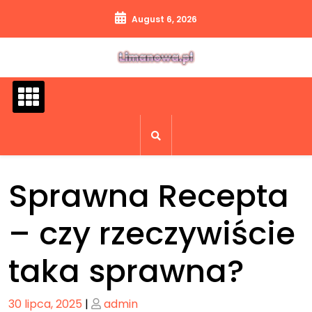
Skip
August 6, 2026
to
content
Sprawna Recepta
– czy rzeczywiście
taka sprawna?
Posted
Posted
30 lipca, 2025
|
admin