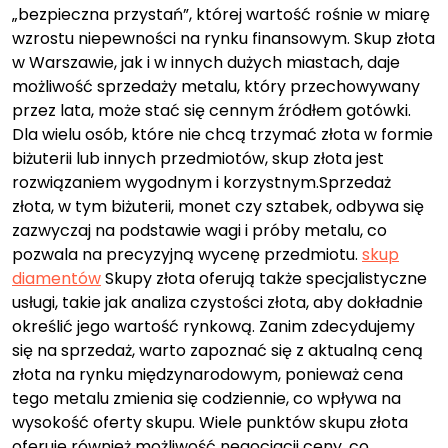
„bezpieczna przystań”, której wartość rośnie w miarę
wzrostu niepewności na rynku finansowym. Skup złota
w Warszawie, jak i w innych dużych miastach, daje
możliwość sprzedaży metalu, który przechowywany
przez lata, może stać się cennym źródłem gotówki.
Dla wielu osób, które nie chcą trzymać złota w formie
biżuterii lub innych przedmiotów, skup złota jest
rozwiązaniem wygodnym i korzystnym.Sprzedaż
złota, w tym biżuterii, monet czy sztabek, odbywa się
zazwyczaj na podstawie wagi i próby metalu, co
pozwala na precyzyjną wycenę przedmiotu.
skup
diamentów
Skupy złota oferują także specjalistyczne
usługi, takie jak analiza czystości złota, aby dokładnie
określić jego wartość rynkową. Zanim zdecydujemy
się na sprzedaż, warto zapoznać się z aktualną ceną
złota na rynku międzynarodowym, ponieważ cena
tego metalu zmienia się codziennie, co wpływa na
wysokość oferty skupu. Wiele punktów skupu złota
oferuje również możliwość negocjacji ceny, co