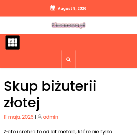
Skip
August 9, 2026
to
content
Skup biżuterii
złotej
Posted
Posted
11 maja, 2026
|
admin
on
on
Złoto i srebro to od lat metale, które nie tylko