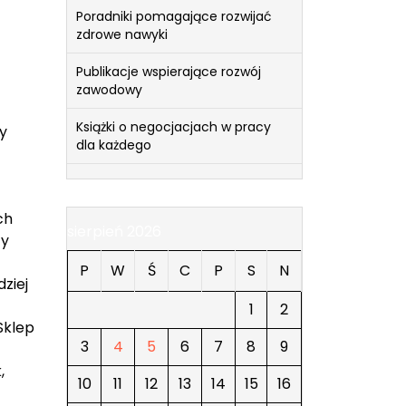
Poradniki pomagające rozwijać
zdrowe nawyki
Publikacje wspierające rozwój
zawodowy
Książki o negocjacjach w pracy
ty
dla każdego
ch
sierpień 2026
zy
P
W
Ś
C
P
S
N
ziej
1
2
Sklep
3
4
5
6
7
8
9
,
10
11
12
13
14
15
16