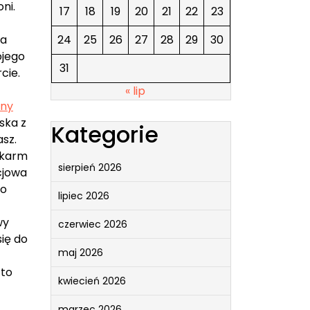
ni.
17
18
19
20
21
22
23
24
25
26
27
28
29
30
la
ojego
31
cie.
« lip
zny
ska z
Kategorie
sz.
okarm
sierpień 2026
cjowa
to
lipiec 2026
wy
czerwiec 2026
ię do
maj 2026
 to
kwiecień 2026
marzec 2026