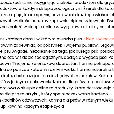
zaoszczędzić, nie rezygnując z jakości produktów dla gryzo
roduktów w każdym sklepie zoologicznym. Żwirek dla kota
óżne opcje, które spełnią oczekiwania każdego właścicie
różnych wielkościach, aby zapewnić higienę w kuwecie Tw
ożna znaleźć w sklepie online w wyjątkowo atrakcyjnej ofer
nt każdego domu, w którym mieszka pies.
sklep zoologic
etowym zapewniają odpoczynek Twojemu pupilowi. Legowi
psu wygodę, niezależnie od tego, jak dużego psa posiada
 znaleźć w sklepie zoologicznym, dbając o wygodę psa. P
 zapewni Twojemu zwierzakowi dobrostan. Karma pełnopor
alna do potrzeb kotów w różnym wieku. Karma naturalna 
go kota, dostarczając mu niezbędnych minerałów. Karma
wność w jednym opakowaniu. Karma dla psów to podstawo
cjowa w sklepie online to produkty, które dostosowują s
a dla psa to artykuł, który spełni oczekiwania każdego
składników odżywczych. Karma dla psów w różnym wieku
upilkowi na każdym etapie życia.