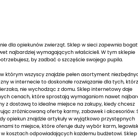
anie dla opiekunów zwierząt. Sklep w sieci zapewnia boga
et najbardziej wymagających właścicieli. W tym sklepie
otrzebujesz, by zadbać o szczęście swojego pupila.
e, w którym wszyscy znajdzie pełen asortyment niezbędny
czny w internecie to doskonałe rozwiązanie dla tych, któr
ierzaka, nie wychodząc z domu. Sklep internetowy daje
ych cenach, które sprostają wymaganiom nawet najbard
ny z dostawą to idealne miejsce na zakupy, kiedy chcesz
rując zróżnicowaną ofertę karmy, zabawek i akcesoriów. 
żdy opiekun znajdzie artykuły w wyjątkowo przystępnych
nami to miejsce, które oferuje duży wybór karm, legowisk
 w kosztach odpowiadających każdemu budżetowi. Sklep