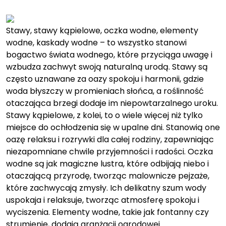
on
on
Stawy, stawy kąpielowe, oczka wodne, elementy
wodne, kaskady wodne – to wszystko stanowi
bogactwo świata wodnego, które przyciąga uwagę i
wzbudza zachwyt swoją naturalną urodą. Stawy są
często uznawane za oazy spokoju i harmonii, gdzie
woda błyszczy w promieniach słońca, a roślinność
otaczająca brzegi dodaje im niepowtarzalnego uroku.
Stawy kąpielowe, z kolei, to o wiele więcej niż tylko
miejsce do ochłodzenia się w upalne dni. Stanowią one
oazę relaksu i rozrywki dla całej rodziny, zapewniając
niezapomniane chwile przyjemności i radości. Oczka
wodne są jak magiczne lustra, które odbijają niebo i
otaczającą przyrodę, tworząc malownicze pejzaże,
które zachwycają zmysły. Ich delikatny szum wody
uspokaja i relaksuje, tworząc atmosferę spokoju i
wyciszenia. Elementy wodne, takie jak fontanny czy
strumienie, dodają aranżacji ogrodowej