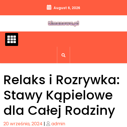
Skip
August 6, 2026
to
content
Relaks i Rozrywka:
Stawy Kąpielowe
dla Całej Rodziny
Posted
Posted
20 września, 2024
|
admin