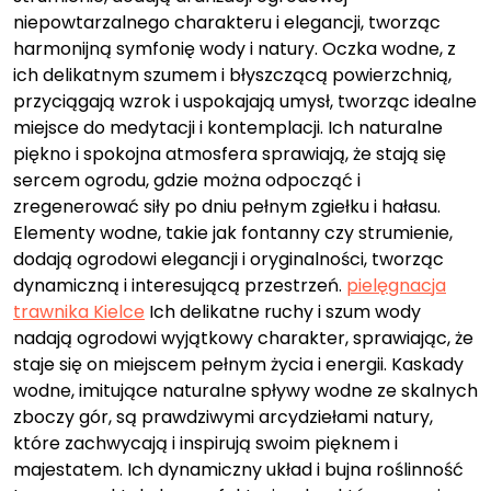
niepowtarzalnego charakteru i elegancji, tworząc
harmonijną symfonię wody i natury. Oczka wodne, z
ich delikatnym szumem i błyszczącą powierzchnią,
przyciągają wzrok i uspokajają umysł, tworząc idealne
miejsce do medytacji i kontemplacji. Ich naturalne
piękno i spokojna atmosfera sprawiają, że stają się
sercem ogrodu, gdzie można odpocząć i
zregenerować siły po dniu pełnym zgiełku i hałasu.
Elementy wodne, takie jak fontanny czy strumienie,
dodają ogrodowi elegancji i oryginalności, tworząc
dynamiczną i interesującą przestrzeń.
pielęgnacja
trawnika Kielce
Ich delikatne ruchy i szum wody
nadają ogrodowi wyjątkowy charakter, sprawiając, że
staje się on miejscem pełnym życia i energii. Kaskady
wodne, imitujące naturalne spływy wodne ze skalnych
zboczy gór, są prawdziwymi arcydziełami natury,
które zachwycają i inspirują swoim pięknem i
majestatem. Ich dynamiczny układ i bujna roślinność