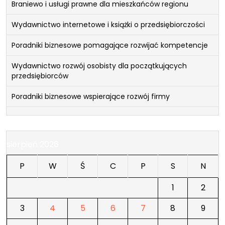
Braniewo i usługi prawne dla mieszkańców regionu
Wydawnictwo internetowe i książki o przedsiębiorczości
Poradniki biznesowe pomagające rozwijać kompetencje
Wydawnictwo rozwój osobisty dla początkujących
przedsiębiorców
Poradniki biznesowe wspierające rozwój firmy
sierpień 2026
P
W
Ś
C
P
S
N
1
2
3
4
5
6
7
8
9