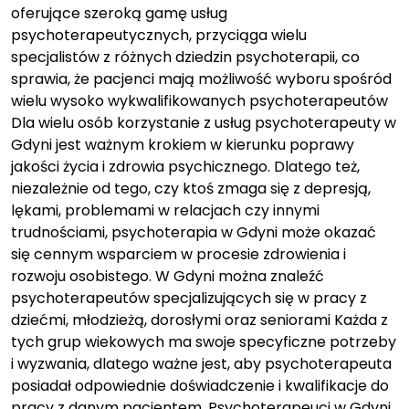
oferujące szeroką gamę usług
psychoterapeutycznych, przyciąga wielu
specjalistów z różnych dziedzin psychoterapii, co
sprawia, że pacjenci mają możliwość wyboru spośród
wielu wysoko wykwalifikowanych psychoterapeutów
Dla wielu osób korzystanie z usług psychoterapeuty w
Gdyni jest ważnym krokiem w kierunku poprawy
jakości życia i zdrowia psychicznego. Dlatego też,
niezależnie od tego, czy ktoś zmaga się z depresją,
lękami, problemami w relacjach czy innymi
trudnościami, psychoterapia w Gdyni może okazać
się cennym wsparciem w procesie zdrowienia i
rozwoju osobistego. W Gdyni można znaleźć
psychoterapeutów specjalizujących się w pracy z
dziećmi, młodzieżą, dorosłymi oraz seniorami Każda z
tych grup wiekowych ma swoje specyficzne potrzeby
i wyzwania, dlatego ważne jest, aby psychoterapeuta
posiadał odpowiednie doświadczenie i kwalifikacje do
pracy z danym pacjentem. Psychoterapeuci w Gdyni