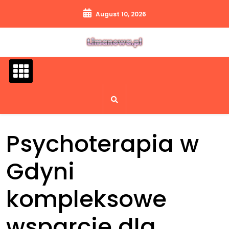
Skip
August 10, 2026
to
content
Psychoterapia w
Gdyni
kompleksowe
wsparcie dla