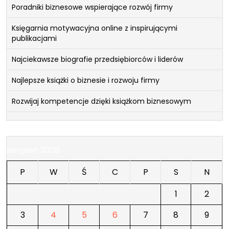
Poradniki biznesowe wspierające rozwój firmy
Księgarnia motywacyjna online z inspirującymi
publikacjami
Najciekawsze biografie przedsiębiorców i liderów
Najlepsze książki o biznesie i rozwoju firmy
Rozwijaj kompetencje dzięki książkom biznesowym
sierpień 2026
P
W
Ś
C
P
S
N
1
2
3
4
5
6
7
8
9