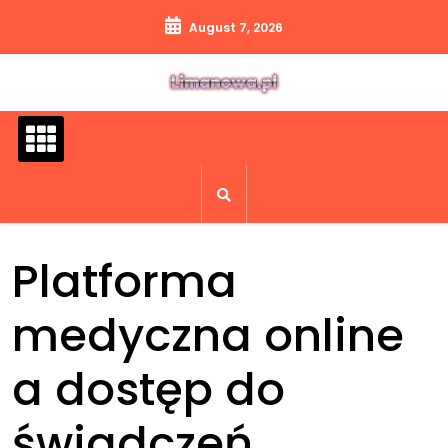
Skip
August 7, 2026
to
content
Platforma
medyczna online
a dostęp do
świadczeń