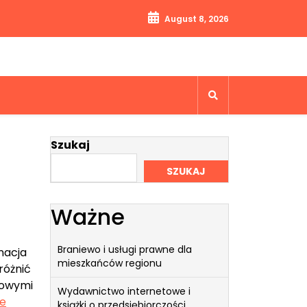
August 8, 2026
Szukaj
SZUKAJ
Ważne
Braniewo i usługi prawne dla
nacja
mieszkańców regionu
różnić
towymi
Wydawnictwo internetowe i
e
książki o przedsiębiorczości