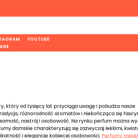
STAGRAM
YOUTUBE
ANE
n
y, który od tysięcy lat przyciąga uwagę i pobudza nasze
tradycja, różnorodność aromatów i niekończąca się fascy
samość, nastrój i osobowość. Na rynku perfum można wy
fumy damskie charakteryzują się zazwyczaj lekkimi, kwia
ikatność i elegancję kobiecej osobowości.
Perfumy męski