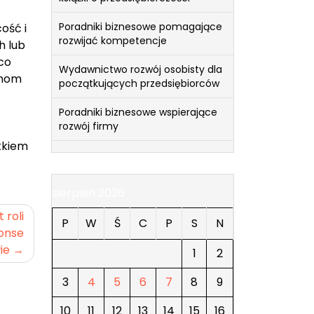
Poradniki biznesowe pomagające
ość i
rozwijać kompetencje
h lub
co
Wydawnictwo rozwój osobisty dla
znom
początkujących przedsiębiorców
Poradniki biznesowe wspierające
rozwój firmy
atkiem
sierpień 2026
 roli
P
W
Ś
C
P
S
N
nonse
ie
1
2
3
4
5
6
7
8
9
10
11
12
13
14
15
16