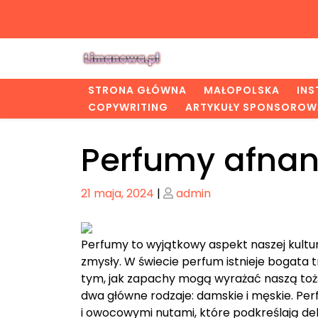
Skip
to
content
STRONA GŁÓWNA
MAŁOPOLSKA
IN
COPYWRITING
ARTYKUŁY SPONSOROW
Perfumy afna
Posted
Posted
21 maja, 2024
|
admin
on
on
Perfumy to wyjątkowy aspekt naszej kultur
zmysły. W świecie perfum istnieje bogata 
tym, jak zapachy mogą wyrażać naszą toż
dwa główne rodzaje: damskie i męskie. Per
i owocowymi nutami, które podkreślają del