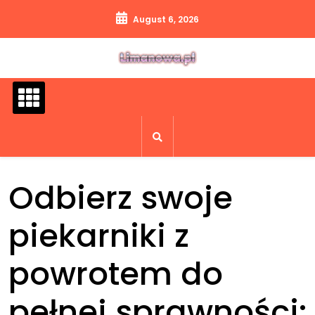
Skip
August 6, 2026
to
content
Odbierz swoje
piekarniki z
powrotem do
pełnej sprawności: