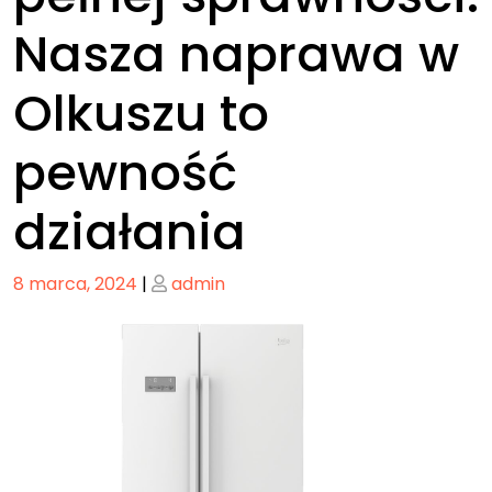
Nasza naprawa w
Olkuszu to
pewność
działania
Posted
Posted
8 marca, 2024
|
admin
on
on