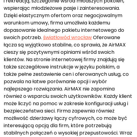
i rekreacją, szczególnie wśród młodszych pokoleń,
wspierając młodzieżowe pasje i zainteresowania.
Dzięki elastycznym ofertom oraz negocjowalnym
warunkom umowy, firma umożliwia każdemu
dopasowanie idealnego pakietu internetowego do
swoich potrzeb.
światłowód wrocław
Oferowane
łącza są wyjątkowo stabilne, co sprawia, że AirMAX
cieszy się pozytywnymi opiniami wśród swoich
klientów. Na stronie internetowej firmy znajdują się
także szczegółowe instrukcje w języku polskim, a
także pełne zestawienie cen i oferowanych usług, co
pozwala na łatwe porównanie opcji i wybór
najlepszego rozwiązania. AirMAX nie zapomina
również o wsparciu swoich użytkowników. Każdy klient
może liczyć na pomoc w zakresie konfiguracji usług i
bezpieczeństwa sieci. Firma zapewnia również
możliwość dzierżawy łączy cyfrowych, co może być
interesującą opcją dla firm, które potrzebują
stabilnych połączeń o wysokiej przepustowości. Wraz