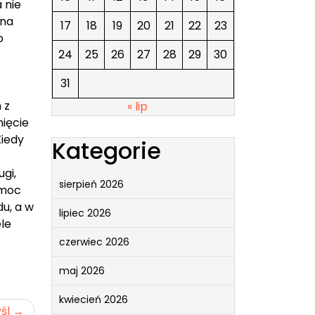
 nie
 na
17
18
19
20
21
22
23
o
24
25
26
27
28
29
30
31
 z
« lip
ięcie
Kiedy
Kategorie
gi,
sierpień 2026
omoc
u, a w
lipiec 2026
le
czerwiec 2026
maj 2026
kwiecień 2026
śl