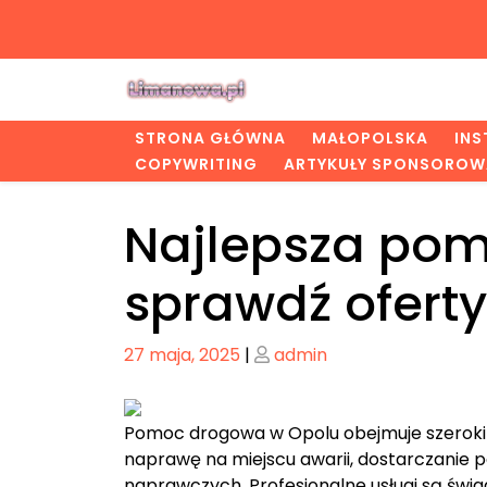
Skip
to
content
STRONA GŁÓWNA
MAŁOPOLSKA
IN
COPYWRITING
ARTYKUŁY SPONSOROW
Najlepsza po
sprawdź oferty
Posted
Posted
27 maja, 2025
|
admin
on
on
Pomoc drogowa w Opolu obejmuje szeroki 
naprawę na miejscu awarii, dostarczanie 
naprawczych. Profesjonalne usługi są świ