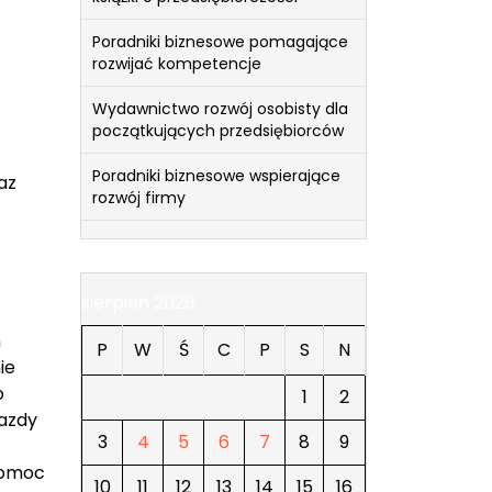
Poradniki biznesowe pomagające
rozwijać kompetencje
Wydawnictwo rozwój osobisty dla
początkujących przedsiębiorców
Poradniki biznesowe wspierające
az
rozwój firmy
sierpień 2026
m
P
W
Ś
C
P
S
N
ie
o
1
2
jazdy
3
4
5
6
7
8
9
pomoc
10
11
12
13
14
15
16