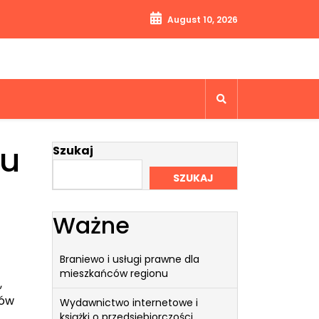
August 10, 2026
lu
Szukaj
SZUKAJ
Ważne
Braniewo i usługi prawne dla
mieszkańców regionu
,
tów
Wydawnictwo internetowe i
książki o przedsiębiorczości