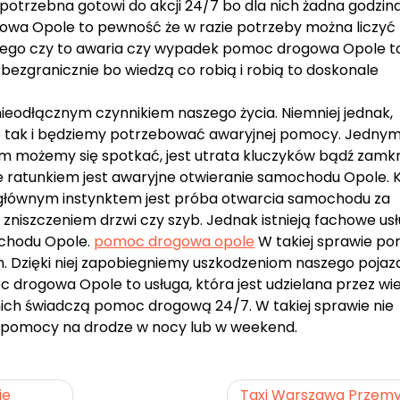
potrzebna gotowi do akcji 24/7 bo dla nich żadna godzina
owa Opole to pewność że w razie potrzeby można liczyć
 tego czy to awaria czy wypadek pomoc drogowa Opole t
ezgranicznie bo wiedzą co robią i robią to doskonale
ieodłącznym czynnikiem naszego życia. Niemniej jednak,
 nie tak i będziemy potrzebować awaryjnej pomocy. Jednym
m możemy się spotkać, jest utrata kluczyków bądź zamkn
 ratunkiem jest awaryjne otwieranie samochodu Opole. 
głównym instynktem jest próba otwarcia samochodu za
 zniszczeniem drzwi czy szyb. Jednak istnieją fachowe usłu
ochodu Opole.
pomoc drogowa opole
W takiej sprawie p
. Dzięki niej zapobiegniemy uszkodzeniom naszego pojazd
rogowa Opole to usługa, która jest udzielana przez wie
 nich świadczą pomoc drogową 24/7. W takiej sprawie nie
 pomocy na drodze w nocy lub w weekend.
ie
Taxi Warszawa Przemy