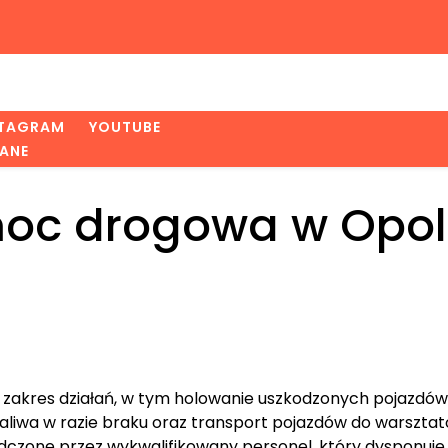
STAGRAM
YOUTUBE
ANE
moc drogowa w Opo
zakres działań, w tym holowanie uszkodzonych pojazdów
paliwa w razie braku oraz transport pojazdów do warszta
adczone przez wykwalifikowany personel, który dysponuje