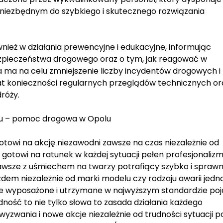
iezbędnym do szybkiego i skutecznego rozwiązania
ież w działania prewencyjne i edukacyjne, informując
pieczeństwa drogowego oraz o tym, jak reagować w
a ma na celu zmniejszenie liczby incydentów drogowych i
 konieczności regularnych przeglądów technicznych or
róży.
du – pomoc drogowa w Opolu
owi na akcję niezawodni zawsze na czas niezależnie od
otowi na ratunek w każdej sytuacji pełen profesjonaliz
awsze z uśmiechem na twarzy potrafiący szybko i sprawn
dem niezależnie od marki modelu czy rodzaju awarii jedn
ale wyposażone i utrzymane w najwyższym standardzie po
dność to nie tylko słowa to zasada działania każdego
yzwania i nowe akcje niezależnie od trudności sytuacji 