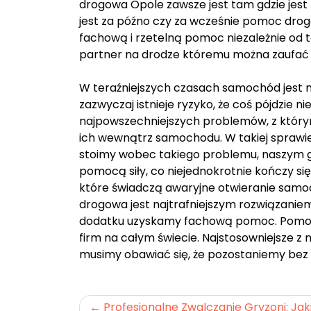
drogowa Opole zawsze jest tam gdzie jest 
jest za późno czy za wcześnie pomoc drog
fachową i rzetelną pomoc niezależnie od
partner na drodze któremu można zaufać b
W teraźniejszych czasach samochód jest n
zazwyczaj istnieje ryzyko, że coś pójdzie
najpowszechniejszych problemów, z który
ich wewnątrz samochodu. W takiej sprawie
stoimy wobec takiego problemu, naszym 
pomocą siły, co niejednokrotnie kończy się
które świadczą awaryjne otwieranie sam
drogowa jest najtrafniejszym rozwiązaniem
dodatku uzyskamy fachową pomoc. Pomoc d
firm na całym świecie. Najstosowniejsze z
musimy obawiać się, że pozostaniemy bez
Nawigacja
Profesjonalne Zwalczanie Gryzoni: Jak