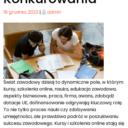
Posted
Posted
18 grudnia, 2023
|
admin
on
on
Świat zawodowy dzisiaj to dynamiczne pole, w którym
kursy, szkolenia online, nauka, edukacja zawodowa,
aspekty biznesowe, praca, firma, awans, zdobądź
dotacje UE, dofinansowanie odgrywają kluczową rolę.
To nie tylko proces nauki czy zdobywania
umiejętności, ale prawdziwa podróż w poszukiwaniu
sukcesu zawodowego. Kursy i szkolenia online stają się