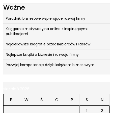
Ważne
Poradniki biznesowe wspierające rozwój firmy
Księgarnia motywacyjna online z inspirującymi
publikacjami
Najciekawsze biografie przedsiębiorców i liderów
Najlepsze książki o biznesie i rozwoju firmy
Rozwijaj kompetencje dzięki książkom biznesowym
sierpień 2026
P
W
Ś
C
P
S
N
1
2