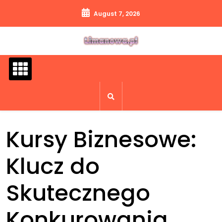
Skip
August 7, 2026
to
content
Kursy Biznesowe:
Klucz do
Skutecznego
Konkurowania