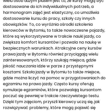
wielu osób dużym plusem jest to, że kursy mogą być
dostosowane do ich indywidualnych potrzeb, a
harmonogram zajęć jest elastyczny, co umożliwia
dostosowanie kursu do pracy, szkoły czy innych
obowiązków. To, co wyróżnia ośrodki szkolenia
kierowców w Bytomiu, to także nowoczesne pojazdy,
które są wykorzystywane w trakcie nauki jazdy, co
zwiększa komfort kursantów i pozwala na naukę w
bezpiecznych warunkach. Atrakcyjne ceny kursów
prawa jazdy w Bytomiu również przyciągają wielu
zainteresowanych, którzy szukają miejsca, gdzie
jakość nauczania idzie w parze z przystępnymi
kosztami. Szkoła jazdy w Bytomiu to także miejsce,
gdzie można liczyć na pomoc w przygotowaniach do
egzaminu na prawo jazdy. Często kursy oferują
symulacje egzaminów, które pozwalają kursantom
poczuć się pewniej w trakcie rzeczywistego testu.
Dzięki tym zajęciom, przyszli kierowcy uczą się, jak
rozwiązywać problemy, które mogą pojawić się