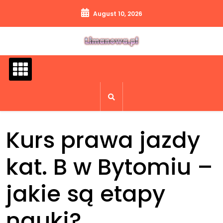
Skip
August 10, 2026
to
content
Kurs prawa jazdy
kat. B w Bytomiu –
jakie są etapy
nauki?