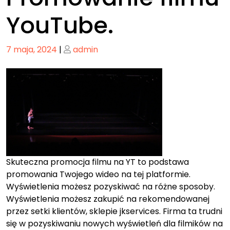
YouTube.
Posted
Posted
7 maja, 2024
|
admin
on
on
Skuteczna promocja filmu na YT to podstawa
promowania Twojego wideo na tej platformie.
Wyświetlenia możesz pozyskiwać na różne sposoby.
Wyświetlenia możesz zakupić na rekomendowanej
przez setki klientów, sklepie jkservices. Firma ta trudni
się w pozyskiwaniu nowych wyświetleń dla filmików na