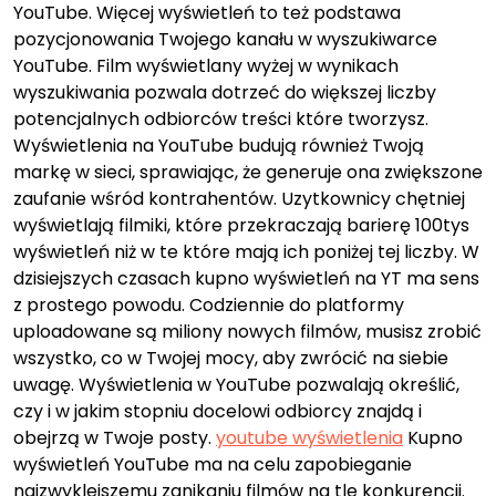
YouTube. Więcej wyświetleń to też podstawa
pozycjonowania Twojego kanału w wyszukiwarce
YouTube. Film wyświetlany wyżej w wynikach
wyszukiwania pozwala dotrzeć do większej liczby
potencjalnych odbiorców treści które tworzysz.
Wyświetlenia na YouTube budują również Twoją
markę w sieci, sprawiając, że generuje ona zwiększone
zaufanie wśród kontrahentów. Uzytkownicy chętniej
wyświetlają filmiki, które przekraczają barierę 100tys
wyświetleń niż w te które mają ich poniżej tej liczby. W
dzisiejszych czasach kupno wyświetleń na YT ma sens
z prostego powodu. Codziennie do platformy
uploadowane są miliony nowych filmów, musisz zrobić
wszystko, co w Twojej mocy, aby zwrócić na siebie
uwagę. Wyświetlenia w YouTube pozwalają określić,
czy i w jakim stopniu docelowi odbiorcy znajdą i
obejrzą w Twoje posty.
youtube wyświetlenia
Kupno
wyświetleń YouTube ma na celu zapobieganie
najzwyklejszemu zanikaniu filmów na tle konkurencji.