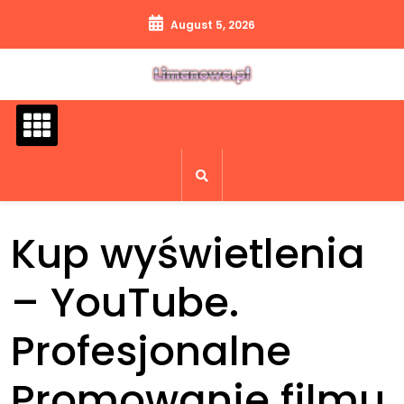
Skip
August 5, 2026
to
content
Kup wyświetlenia
– YouTube.
Profesjonalne
Promowanie filmu