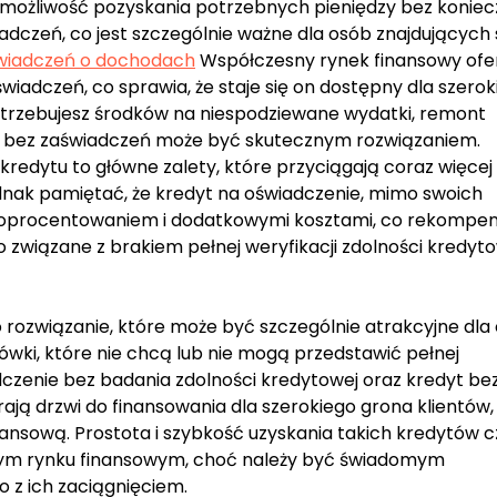
 możliwość pozyskania potrzebnych pieniędzy bez koniec
dczeń, co jest szczególnie ważne dla osób znajdujących 
świadczeń o dochodach
Współczesny rynek finansowy ofe
wiadczeń, co sprawia, że staje się on dostępny dla szero
potrzebujesz środków na niespodziewane wydatki, remont
yt bez zaświadczeń może być skutecznym rozwiązaniem.
 kredytu to główne zalety, które przyciągają coraz więcej
ednak pamiętać, że kredyt na oświadczenie, mimo swoich
ym oprocentowaniem i dodatkowymi kosztami, co rekompen
 związane z brakiem pełnej weryfikacji zdolności kredyt
rozwiązanie, które może być szczególnie atrakcyjne dla
wki, które nie chcą lub nie mogą przedstawić pełnej
dczenie bez badania zdolności kredytowej oraz kredyt be
rają drzwi do finansowania dla szerokiego grona klientów,
inansową. Prostota i szybkość uzyskania takich kredytów c
nym rynku finansowym, choć należy być świadomym
 z ich zaciągnięciem.