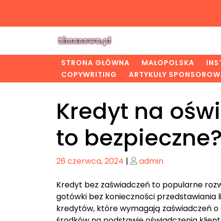
Skip
to
content
STRONA GŁÓWNA
MAŁOPOLSKA
IN
COPYWRITING
ARTYKUŁY SPONSOROW
Kredyt na oświ
to bezpieczne
Posted
Posted
26 czerwca, 2024
|
admin
on
on
Kredyt bez zaświadczeń to popularne rozw
gotówki bez konieczności przedstawiania
kredytów, które wymagają zaświadczeń o 
środków na podstawie oświadczenia klienta