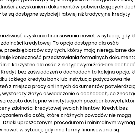
trudności z uzyskaniem dokumentów potwierdzających doc
e są dostępne szybciej i łatwiej niż tradycyjne kredyty
możliwość uzyskania finansowania nawet w sytuacji, gdy kl
zdolności kredytowej. To opcja dostępna dla osób
e, przedsiębiorców czy tych, którzy mają nieregularne d
minuje konieczność przedstawiania formalnych dokumen
ólnie korzystne dla osób z nietypowymi źródłami dochod
 Kredyt bez zaświadczeń o dochodach to kolejna opcja, k
dku takiego kredytu bank lub instytucja pożyczkowa nie
zeń z miejsca pracy ani innych dokumentów potwierdzaj
, wystarczy złożyć oświadczenie o dochodach, co znacz
 są często dostępne w instytucjach pozabankowych, któ
oceny zdolności kredytowej swoich klientów. Kredyt bez
związaniem dla osób, które z różnych powodów nie mogą
ą. Dzięki uproszczonym procedurom i minimalnym wyma
 nawet w sytuacji, gdy inne formy finansowania są