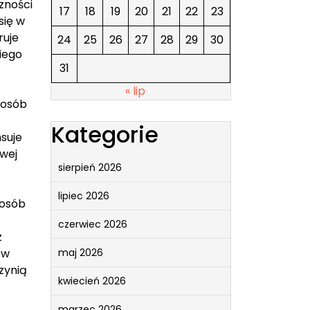
zności
17
18
19
20
21
22
23
się w
ruje
24
25
26
27
28
29
30
kiego
31
« lip
 osób
Kategorie
suje
owej
sierpień 2026
lipiec 2026
 osób
czerwiec 2026
z
 w
maj 2026
zynią
kwiecień 2026
marzec 2026