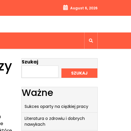
August 6, 2026
zy
Szukaj
SZUKAJ
Ważne
Sukces oparty na ciężkiej pracy
h
Literatura o zdrowiu i dobrych
ie
nawykach
 które