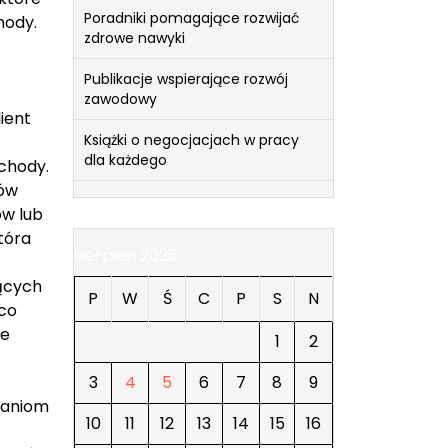
Poradniki pomagające rozwijać
hody.
zdrowe nawyki
Publikacje wspierające rozwój
zawodowy
ient
Książki o negocjacjach w pracy
dla każdego
ochody.
tów
ów lub
tóra
sierpień 2026
ących
P
W
Ś
C
P
S
N
ąco
re
1
2
3
4
5
6
7
8
9
ganiom
10
11
12
13
14
15
16