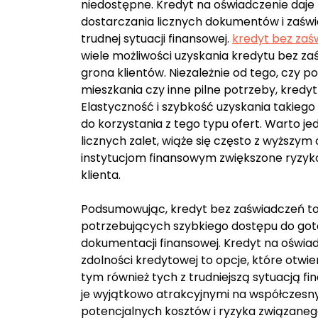
niedostępne. Kredyt na oświadczenie daje
dostarczania licznych dokumentów i zaświa
trudnej sytuacji finansowej.
kredyt bez za
wiele możliwości uzyskania kredytu bez zaś
grona klientów. Niezależnie od tego, czy 
mieszkania czy inne pilne potrzeby, kred
Elastyczność i szybkość uzyskania takiego
do korzystania z tego typu ofert. Warto j
licznych zalet, wiąże się często z wyższ
instytucjom finansowym zwiększone ryzyko
klienta.
Podsumowując, kredyt bez zaświadczeń to 
potrzebujących szybkiego dostępu do gotó
dokumentacji finansowej. Kredyt na oświa
zdolności kredytowej to opcje, które otwie
tym również tych z trudniejszą sytuacją f
je wyjątkowo atrakcyjnymi na współczes
potencjalnych kosztów i ryzyka związanego