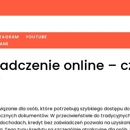
STAGRAM
YOUTUBE
ANE
adczenie online – c
?
iązanie dla osób, które potrzebują szybkiego dostępu do
 licznych dokumentów. W przeciwieństwie do tradycyjnyc
dochodach, kredyt bez zaświadczeń pozwala na uzyskan
. Tego typu kredyty są szczególnie atrakcyjne dla osób,