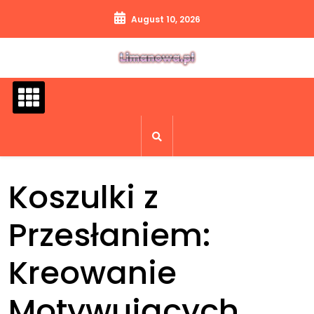
Skip
August 10, 2026
to
content
Koszulki z
Przesłaniem:
Kreowanie
Motywujących