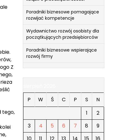
 ale
Poradniki biznesowe pomagające
rozwijać kompetencje
Wydawnictwo rozwój osobisty dla
początkujących przedsiębiorców
Poradniki biznesowe wspierające
ebie.
rozwój firmy
erów,
logo Z
nego,
Frieza
sierpień 2026
ślić
P
W
Ś
C
P
S
N
d tego,
1
2
ą
3
4
5
6
7
8
9
kolei
ne,
10
11
12
13
14
15
16