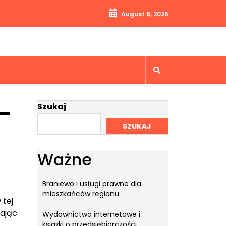
August 8, 2026
–
Szukaj
SZUKAJ
Ważne
Braniewo i usługi prawne dla
mieszkańców regionu
 tej
tając
Wydawnictwo internetowe i
książki o przedsiębiorczości