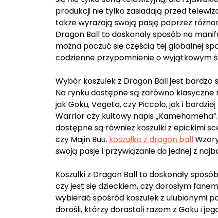
produkcji nie tylko zasiadają przed telewi
także wyrażają swoją pasję poprzez różno
Dragon Ball to doskonały sposób na manifes
można poczuć się częścią tej globalnej spo
codzienne przypomnienie o wyjątkowym świ
Wybór koszulek z Dragon Ball jest bardzo sze
Na rynku dostępne są zarówno klasyczne
jak Goku, Vegeta, czy Piccolo, jak i bardzi
Warrior czy kultowy napis „Kamehameha”. 
dostępne są również koszulki z epickimi sce
czy Majin Buu.
koszulka z dragon ball
Wzory 
swoją pasję i przywiązanie do jednej z naj
Koszulki z Dragon Ball to doskonały sposób
czy jest się dzieckiem, czy dorosłym fanem
wybierać spośród koszulek z ulubionymi pos
dorośli, którzy dorastali razem z Goku i j