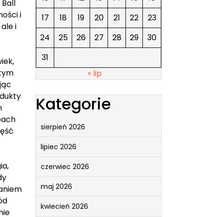
 Ball
ości i
17
18
19
20
21
22
23
ale i
24
25
26
27
28
29
30
31
iek,
 tym
« lip
jąc
odukty
Kategorie
m
pach
sierpień 2026
zęść
lipiec 2026
ia,
czerwiec 2026
dy
maj 2026
daniem
ód
kwiecień 2026
nie