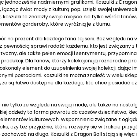
jąc jednocześnie nadmiernymi grafikami. Koszulki z Dragon
 łącząc świat mody z kulturą pop. Dzięki swojej uniwersaln
koszulki te znalazły swoje miejsce nie tylko wśród fanów, 
ementów garderoby, które wyróżnią je z tłumu.
ór na prezent dla każdego fana tej serii. Bez względu na w
 z pewnością sprawi radość każdemu, kto jest związany z
aktyczny, ale także pełen emocji i sentymentu, przypomina
 produkcji. Dla fanów, którzy kolekcjonują różnorodne pr
oskonały element do uzupełnienia swojej kolekcji, dając i
nymi postaciami. Koszulki te można znaleźć w wielu skle
, że są łatwo dostępne dla każdego, kto chce posiadać c
 nie tylko ze względu na swoją modę, ale także na nostalg
kiej odzieży to forma powrotu do czasów dzieciństwa, kie
ch elementów kulturowych. Wspomnienia związane z oglą
u, czy też przyjaźnie, które rozwijały się w trakcie przyg
achować na długo. Koszulki z Dragon Ball stają się więc 