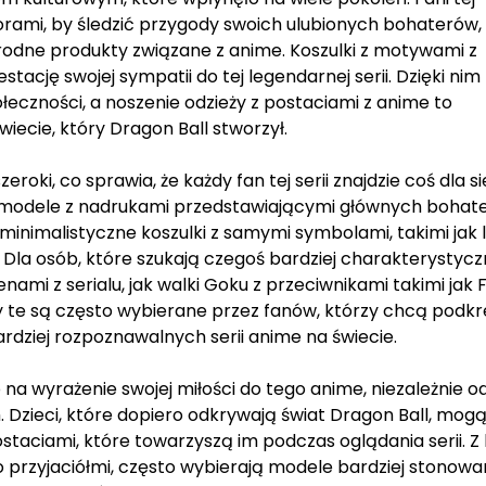
zorami, by śledzić przygody swoich ulubionych bohaterów,
rodne produkty związane z anime. Koszulki z motywami z
tację swojej sympatii do tej legendarnej serii. Dzięki nim
łeczności, a noszenie odzieży z postaciami z anime to
ecie, który Dragon Ball stworzył.
roki, co sprawia, że każdy fan tej serii znajdzie coś dla si
 modele z nadrukami przedstawiającymi głównych bohat
ej minimalistyczne koszulki z samymi symbolami, takimi jak 
Dla osób, które szukają czegoś bardziej charakterystycz
nami z serialu, jak walki Goku z przeciwnikami takimi jak 
te są często wybierane przez fanów, którzy chcą podkre
bardziej rozpoznawalnych serii anime na świecie.
 na wyrażenie swojej miłości do tego anime, niezależnie o
. Dzieci, które dopiero odkrywają świat Dragon Ball, mog
taciami, które towarzyszą im podczas oglądania serii. Z 
ego przyjaciółmi, często wybierają modele bardziej stonowa