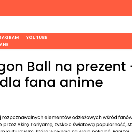
STAGRAM
YOUTUBE
ANE
gon Ball na prezent 
 dla fana anime
dziej rozpoznawalnych elementów odzieżowych wśród fanów
ne przez Akirę Toriyamę, zyskało światową popularność, s
skiem kulturowym, które wpłynęło na wiele pokoleń. Fani tej