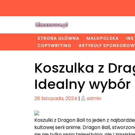
Skip
to
content
STRONA GŁÓWNA
MAŁOPOLSKA
IN
COPYWRITING
ARTYKUŁY SPONSOROW
Koszulka z Dra
Idealny wybór
Posted
Posted
26 listopada, 2024
|
admin
on
on
Koszulki z Dragon Ball to jeden z najbar
kultowej serii anime. Dragon Ball, stworzo
się nie tylko serią telewizyjną, ale i zjawi