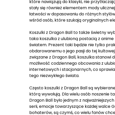
które nawiązują do klasyki, nie przytłacza
stały się również elementem mody ulicznej,
łatwości w dopasowaniu do różnych stylów, 
wśród osób, które szukają oryginalnych el
Koszulki z Dragon Ball to także świetny wyb
taka koszulka z ulubioną postacią z anime
światem. Prezent taki będzie nie tylko pr
obdarowanemu o jego pasji do tej kultowej
związane z Dragon Ball, koszulka stanowi d
możliwość codziennego obcowania z ulubio
internetowych i stacjonarnych, co sprawia
tego niezwykłego świata.
Często koszulki z Dragon Ball są wybierane
którą wywołują. Dla wielu osób noszenie ta
Dragon Ball było jednym z najważniejszy
serii, emocje towarzyszące każdej walce Gok
bohaterów, są czymś, co wielu fanów chce z