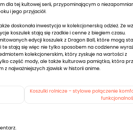
em dla tej kultowej serii, przypominającym o niezapomni
u i jego przyjaciół.
także doskonała inwestycja w kolekcjonerską odzież. Ze w
ycje koszulek stają się rzadkie i cenne z biegiem czasu.
mitowanych edycji koszulek z Dragon Ball, które mogą sta
 te stają się więc nie tylko sposobem na codzienne wyra
zedmiotem kolekcjonerskim, który zyskuje na wartości z
 tylko część mody, ale także kulturowa pamiątka, która p
z najważniejszych zjawisk w historii anime.
Koszulki rolnicze – stylowe połączenie komfo
funkcjonalnoś
entarz.