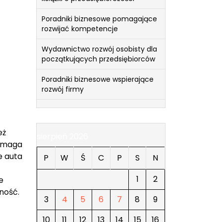
Poradniki biznesowe pomagające
rozwijać kompetencje
Wydawnictwo rozwój osobisty dla
początkujących przedsiębiorców
Poradniki biznesowe wspierające
rozwój firmy
eż
sierpień 2026
pomaga
e auta
P
W
Ś
C
P
S
N
1
2
e
ność.
3
4
5
6
7
8
9
10
11
12
13
14
15
16