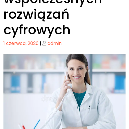
rozwiązań
cyfrowych
Posted
Posted
1 czerwca, 2026
|
admin
on
on