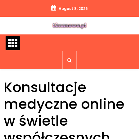
Skip
August 8, 2026
to
content
Konsultacje
medyczne online
w świetle
współczesnych