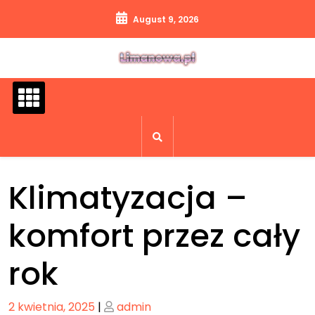
Skip
August 9, 2026
to
content
Klimatyzacja –
komfort przez cały
rok
Posted
Posted
2 kwietnia, 2025
|
admin