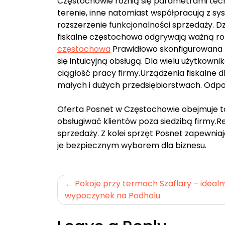
Częstochowie różnią się parametrami tec
terenie, inne natomiast współpracują z s
rozszerzenie funkcjonalności sprzedaży. D
fiskalne częstochowa odgrywają ważną ro
częstochowa
Prawidłowo skonfigurowana 
się intuicyjną obsługą. Dla wielu użytkown
ciągłość pracy firmy.Urządzenia fiskalne
małych i dużych przedsiębiorstwach. Odp
Oferta Posnet w Częstochowie obejmuje t
obsługiwać klientów poza siedzibą firmy.
sprzedaży. Z kolei sprzęt Posnet zapewni
je bezpiecznym wyborem dla biznesu.
Nawigacja
Pokoje przy termach Szaflary – idealn
wypoczynek na Podhalu
wpisu