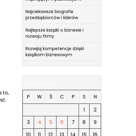
Najciekawsze biografie
przedsiębiorców i liderów
Najlepsze książki o biznesie i
rozwoju firmy
Rozwijaj kompetencje dzięki
książkom biznesowym
sierpień 2026
 to,
P
W
Ś
C
P
S
N
nić
1
2
3
4
5
6
7
8
9
10
11
12
13
14
15
16