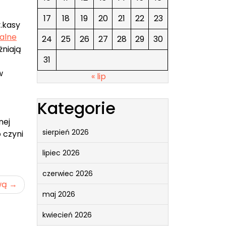
17
18
19
20
21
22
23
.kasy
kalne
24
25
26
27
28
29
30
niają
31
w
« lip
Kategorie
nej
sierpień 2026
 czyni
lipiec 2026
czerwiec 2026
wą
maj 2026
kwiecień 2026