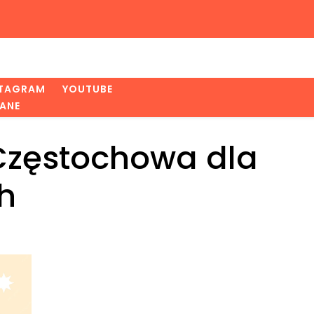
STAGRAM
YOUTUBE
ANE
 Częstochowa dla
h