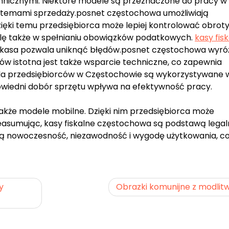
hnicznymi. Niektóre modele są przeznaczone do pracy w
ystemami sprzedaży.posnet częstochowa umożliwiają
zięki temu przedsiębiorca może lepiej kontrolować obroty
lę także w spełnianiu obowiązków podatkowych.
kasy fis
kasa pozwala uniknąć błędów.posnet częstochowa wyróż
ików istotna jest także wsparcie techniczne, co zapewnia
 dla przedsiębiorców w Częstochowie są wykorzystywane 
owiedni dobór sprzętu wpływa na efektywność pracy.
akże modele mobilne. Dzięki nim przedsiębiorca może
Reasumując, kasy fiskalne częstochowa są podstawą legal
ają nowoczesność, niezawodność i wygodę użytkowania, co
y
Obrazki komunijne z modlit