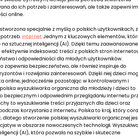
wana do ich potrzeb i zainteresowań, ale także zapewni im
ci online.
stworzona specjalnie z myślą o polskich użytkownikach, z
 potrzeb.
internet
Jednym z kluczowych elementów, któr
ie na sztucznej inteligencji (AI). Dzięki temu zaawansowa
efektywnie indeksować treści z polskich stron interneto
zeństwa i odpowiedniości dla młodych użytkowników.
lko zapewnia bezpieczeństwo, ale również inspiruje do
zontów i rozwijania zainteresowań. Dzięki niej dzieci mo
a online, jednocześnie pozostając w kontrolowanym i
olska wyszukiwarka organiczna dla młodzieży i dzieci to
 o bezpiecznym i odpowiednim przeglądaniu internetu pr
hy to wyszukiwanie treści przyjaznych dla dzieci oraz
dczas korzystania z internetu. Polska to kraj, który cor
, dlatego stworzenie polskiej wyszukiwarki organicznej jes
icjatyw w obszarze nowoczesnych technologii. Wyszukiwa
ligencji (AI), która pozwala na szybkie i skuteczne