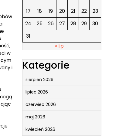
17
18
19
20
21
22
23
sobów
24
25
26
27
28
29
30
ka
ne
31
o
ność,
« lip
eci w
jącym
Kategorie
wany i
sierpień 2026
a
lipiec 2026
 mogą
tając
czerwiec 2026
maj 2026
woje
kwiecień 2026