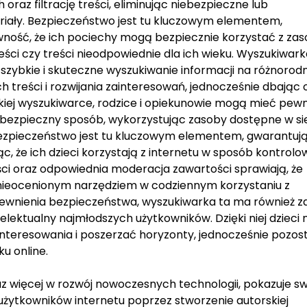
oraz filtrację treści, eliminując niebezpieczne lub
eriały. Bezpieczeństwo jest tu kluczowym elementem,
ość, że ich pociechy mogą bezpiecznie korzystać z za
reści czy treści nieodpowiednie dla ich wieku. Wyszukiwar
a szybkie i skuteczne wyszukiwanie informacji na różnorod
treści i rozwijania zainteresowań, jednocześnie dbając 
kiej wyszukiwarce, rodzice i opiekunowie mogą mieć pew
w bezpieczny sposób, wykorzystując zasoby dostępne w si
Bezpieczeństwo jest tu kluczowym elementem, gwarantu
, że ich dzieci korzystają z internetu w sposób kontrolo
ści oraz odpowiednia moderacja zawartości sprawiają, że
 nieocenionym narzędziem w codziennym korzystaniu z
pewnienia bezpieczeństwa, wyszukiwarka ta ma również z
elektualny najmłodszych użytkowników. Dzięki niej dzieci
nteresowania i poszerzać horyzonty, jednocześnie pozos
u online.
az więcej w rozwój nowoczesnych technologii, pokazuje s
żytkowników internetu poprzez stworzenie autorskiej