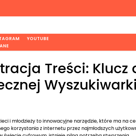
STAGRAM
YOUTUBE
ANE
ltracja Treści: Klucz
ecznej Wyszukiwark
eci i młodzieży to innowacyjne narzędzie, które ma na ce
ego korzystania z internetu przez najmłodszych użytkow
w świecie cyfrowym, istnieje pilna potrzeba stworzenia