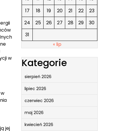
17
18
19
20
21
22
23
24
25
26
27
28
29
30
ergii
ańców
31
alnych
zne
« lip
a
cji w
Kategorie
sierpień 2026
lipiec 2026
 w
nia
czerwiec 2026
maj 2026
kwiecień 2026
ą jej