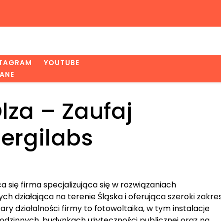
STAGRAM
YOUTUBE
ANE
lza – Zaufaj
ergilabs
a się firma specjalizująca się w rozwiązaniach
ch działająca na terenie Śląska i oferująca szeroki zakre
ry działalności firmy to fotowoltaika, w tym instalacje
dzinnych, budynkach użyteczności publicznej oraz na