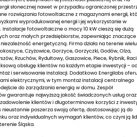
rgii słonecznej nawet w przypadku ograniczonej przestrz
e rozwiązania fotowoltaiczne z magazynami energii, kt
żkami wyprodukowanej energii i jej wykorzystanie w
nstalacje fotowoltaiczne o mocy 10 kW cieszą się dużą
nych oraz małych przedsiębiorstw, zapewniając znaczące
iezależność energetyczną. Firma działa na terenie wielu
Kokoszyce, Czyżowice, Gorzyce, Gorzyczki, Godów, Olza,
Pszów, Rzuchów, Rydułtowy, Gaszowice, Piece, Rybnik, Rac
eksową obsługę klientów na każdym etapie inwestycji – o
taż i serwisowanie instalacji. Dodatkowo Energilabs oferu
ami elektrycznymi, w tym montaż instalacji centralnego
ejście do zarządzania energią w domu. Zespół
rów gwarantuje najwyższą jakość świadczonych usług oraz
 zadowolenie klientów i długoterminowe korzyści z inwesty
s nieustannie poszerza swoją ofertę, dostosowując ją do
nku oraz indywidualnych wymagań klientów, co czyni ją l
terenie Śląska.