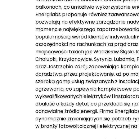
balkonach, co umożliwia wykorzystanie ene
Energilabs proponuje również zaawansowan
pozwalają na efektywne zarządzanie nadwy
momencie największego zapotrzebowania. I
popularnością wśród klientów indywidual
oszczędności na rachunkach za prąd oraz n
miejscowości takich jak Wodzisław Śląski, 
Chałupki, Krzyżanowice, Syrynia, Lubomia, 
oraz Jastrzębie Zdrój, zapewniając kompl
doradztwa, przez projektowanie, aż po mon
szeroką gamę usług związanych z instalacj
ogrzewania, co zapewnia kompleksowe pod
wykwalifikowanych elektryków i instalato
dbałość o każdy detal, co przekłada się na
odnawialne źródła energii. Firma Energilab
dynamicznie zmieniających się potrzeb ry
w branży fotowoltaicznej i elektrycznej na 