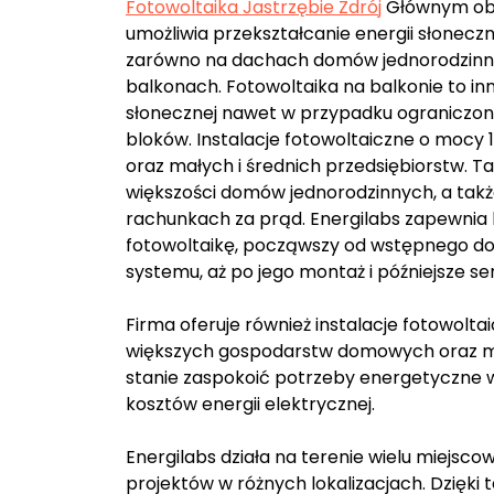
Fotowoltaika Jastrzębie Zdrój
Głównym obsz
umożliwia przekształcanie energii słoneczn
zarówno na dachach domów jednorodzinnych
balkonach. Fotowoltaika na balkonie to in
słonecznej nawet w przypadku ograniczone
bloków. Instalacje fotowoltaiczne o mocy
oraz małych i średnich przedsiębiorstw. T
większości domów jednorodzinnych, a takż
rachunkach za prąd. Energilabs zapewnia 
fotowoltaikę, począwszy od wstępnego do
systemu, aż po jego montaż i późniejsze se
Firma oferuje również instalacje fotowolt
większych gospodarstw domowych oraz mały
stanie zaspokoić potrzeby energetyczne w
kosztów energii elektrycznej.
Energilabs działa na terenie wielu miejscow
projektów w różnych lokalizacjach. Dzięki t