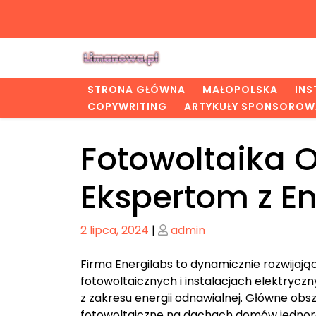
Skip
to
content
STRONA GŁÓWNA
MAŁOPOLSKA
IN
COPYWRITING
ARTYKUŁY SPONSOROW
Fotowoltaika O
Ekspertom z En
Posted
Posted
2 lipca, 2024
|
admin
on
on
Firma Energilabs to dynamicznie rozwijając
fotowoltaicznych i instalacjach elektryczny
z zakresu energii odnawialnej. Główne obsza
fotowoltaiczne na dachach domów jednoro