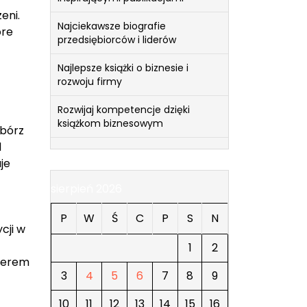
eni.
Najciekawsze biografie
óre
przedsiębiorców i liderów
Najlepsze książki o biznesie i
rozwoju firmy
Rozwijaj kompetencje dzięki
książkom biznesowym
ibórz
d
je
sierpień 2026
P
W
Ś
C
P
S
N
cji w
1
2
iderem
3
4
5
6
7
8
9
10
11
12
13
14
15
16