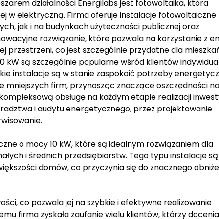
arem działalności Energilabs jest fotowoltaika, która
ej w elektryczną. Firma oferuje instalacje fotowoltaiczne
, jak i na budynkach użyteczności publicznej oraz
nowacyjne rozwiązanie, które pozwala na korzystanie z en
j przestrzeni, co jest szczególnie przydatne dla mieszk
 10 kW są szczególnie popularne wśród klientów indywidu
akie instalacje są w stanie zaspokoić potrzeby energetyc
e mniejszych firm, przynosząc znaczące oszczędności n
kompleksową obsługę na każdym etapie realizacji inwesty
radztwa i audytu energetycznego, przez projektowanie
rwisowanie.
aiczne o mocy 10 kW, które są idealnym rozwiązaniem dla
ch i średnich przedsiębiorstw. Tego typu instalacje są
iększości domów, co przyczynia się do znacznego obniże
ości, co pozwala jej na szybkie i efektywne realizowanie
emu firma zyskała zaufanie wielu klientów, którzy doceniaj