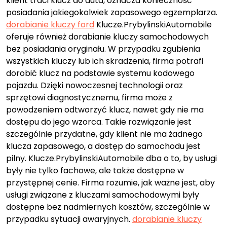
klient traci klucz do auta, oznacza konieczność
posiadania jakiegokolwiek zapasowego egzemplarza.
dorabianie kluczy ford
Klucze.PrybylinskiAutomobile
oferuje również dorabianie kluczy samochodowych
bez posiadania oryginału. W przypadku zgubienia
wszystkich kluczy lub ich skradzenia, firma potrafi
dorobić klucz na podstawie systemu kodowego
pojazdu. Dzięki nowoczesnej technologii oraz
sprzętowi diagnostycznemu, firma może z
powodzeniem odtworzyć klucz, nawet gdy nie ma
dostępu do jego wzorca. Takie rozwiązanie jest
szczególnie przydatne, gdy klient nie ma żadnego
klucza zapasowego, a dostęp do samochodu jest
pilny. Klucze.PrybylinskiAutomobile dba o to, by usługi
były nie tylko fachowe, ale także dostępne w
przystępnej cenie. Firma rozumie, jak ważne jest, aby
usługi związane z kluczami samochodowymi były
dostępne bez nadmiernych kosztów, szczególnie w
przypadku sytuacji awaryjnych.
dorabianie kluczy