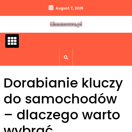
Skip
August 7, 2026
to
content
Dorabianie kluczy
do samochodów
– dlaczego warto
wybrać