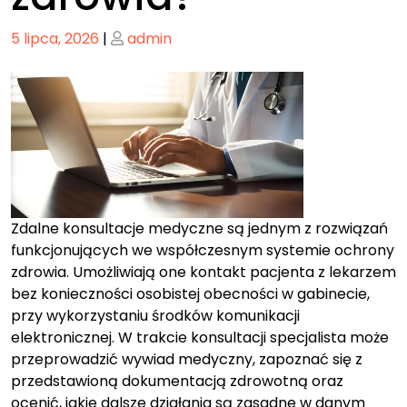
Posted
Posted
5 lipca, 2026
|
admin
on
on
Zdalne konsultacje medyczne są jednym z rozwiązań
funkcjonujących we współczesnym systemie ochrony
zdrowia. Umożliwiają one kontakt pacjenta z lekarzem
bez konieczności osobistej obecności w gabinecie,
przy wykorzystaniu środków komunikacji
elektronicznej. W trakcie konsultacji specjalista może
przeprowadzić wywiad medyczny, zapoznać się z
przedstawioną dokumentacją zdrowotną oraz
ocenić, jakie dalsze działania są zasadne w danym