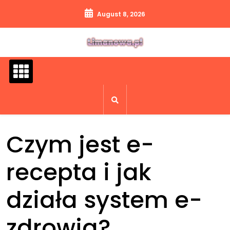
Skip
August 8, 2026
to
content
Czym jest e-
recepta i jak
działa system e-
zdrowia?