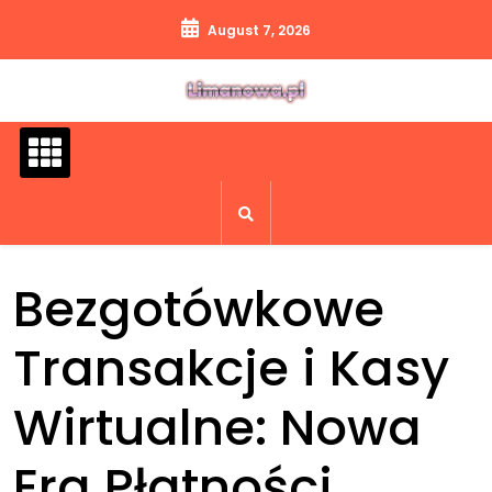
Skip
August 7, 2026
to
content
Bezgotówkowe
Transakcje i Kasy
Wirtualne: Nowa
Era Płatności