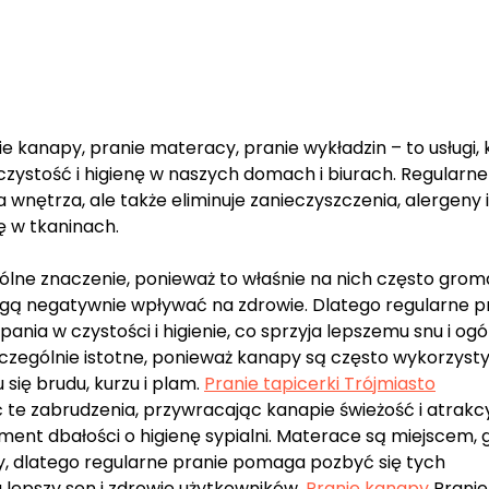
ie kanapy, pranie materacy, pranie wykładzin – to usługi, 
zystość i higienę w naszych domach i biurach. Regularne
a wnętrza, ale także eliminuje zanieczyszczenia, alergeny i
ę w tkaninach.
lne znaczenie, ponieważ to właśnie na nich często gro
 mogą negatywnie wpływać na zdrowie. Dlatego regularne p
ia w czystości i higienie, co sprzyja lepszemu snu i og
czególnie istotne, ponieważ kanapy są często wykorzys
się brudu, kurzu i plam.
Pranie tapicerki Trójmiasto
 te zabrudzenia, przywracając kanapie świeżość i atrakc
ent dbałości o higienę sypialni. Materace są miejscem, 
ny, dlatego regularne pranie pomaga pozbyć się tych
a lepszy sen i zdrowie użytkowników.
Pranie kanapy
Pranie