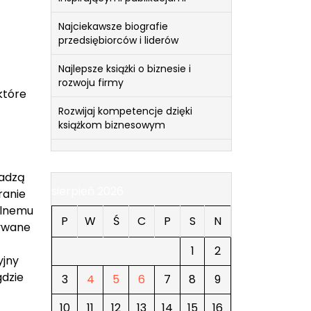
Najciekawsze biografie
przedsiębiorców i liderów
Najlepsze książki o biznesie i
rozwoju firmy
które
Rozwijaj kompetencje dzięki
książkom biznesowym
madzą
sierpień 2026
ranie
ólnemu
P
W
Ś
C
P
S
N
tywane
1
2
yjny
gdzie
3
4
5
6
7
8
9
10
11
12
13
14
15
16