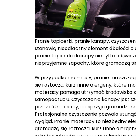
Pranie tapicerki, pranie kanapy, czyszczen
stanowią nieodłączny element dbałości o c
pranie tapicerki i kanapy nie tylko odśwież
nieprzyjemne zapachy, które gromadzą si
W przypadku materacy, pranie ma szczegó
się roztocza, kurz i inne alergeny, które
materacy pomaga utrzymać środowisko span
samopoczuciu. Czyszczenie kanapy jest sz
przez różne osoby, co sprzyja gromadzeniu 
Profesjonalne czyszczenie pozwala usunąć
wygląd. Pranie materacy to niezbędny elem
gromadzą się roztocza, kurz i inne alerge
szkodliwych substancji, co przekłada się n