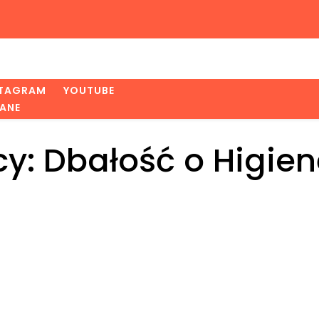
STAGRAM
YOUTUBE
ANE
y: Dbałość o Higie