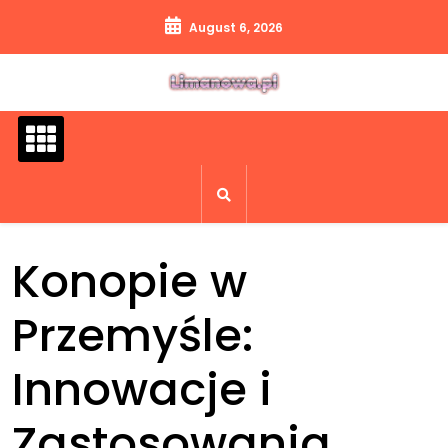
Skip
August 6, 2026
to
content
Konopie w
Przemyśle:
Innowacje i
Zastosowania