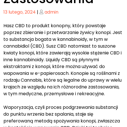
Posted
Posted
13 lutego, 2024
|
admin
on
on
Hasz CBD to produkt konopny, który powstaje
poprzez zbieranie i przetwarzanie żywicy konopi. Jest
to substancja bogata w kannabinoidy, w tym w
cannabidiol (CBD). Susz CBD natomiast to suszone
kwiaty konopi, które zawierają wysokie stężenie CBD i
inne kannabinoidy. Liquidy CBD są płynnymi
ekstraktami z konopi, które można używać do
wapowania w e-papierosach. Konopie są roślinami z
rodzaju Cannabis, które są legalne do uprawy w wielu
krajach ze względu na ich różnorodne zastosowania,
w tym medyczne, przemysłowe i rekreacyjne.
Waporyzacja, czyli proces podgrzewania substancji
do punktu wrzenia bez spalania, staje się
preferowaną metodą spożywania konopi, zwłaszcza