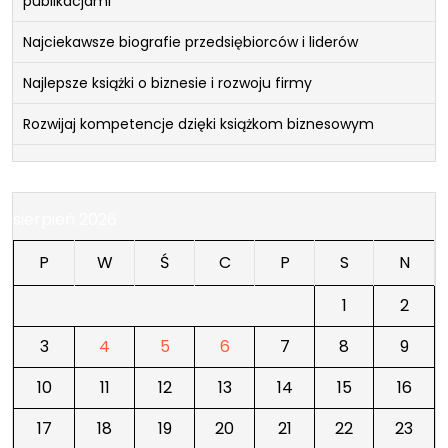
publikacjami
Najciekawsze biografie przedsiębiorców i liderów
Najlepsze książki o biznesie i rozwoju firmy
Rozwijaj kompetencje dzięki książkom biznesowym
sierpień 2026
P
W
Ś
C
P
S
N
1
2
3
4
5
6
7
8
9
10
11
12
13
14
15
16
17
18
19
20
21
22
23