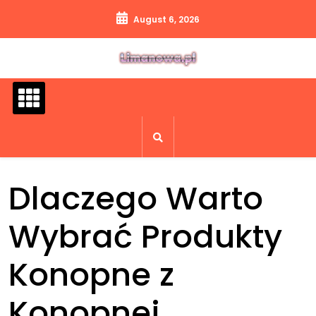
Skip
August 6, 2026
to
content
Dlaczego Warto
Wybrać Produkty
Konopne z
Konopnej