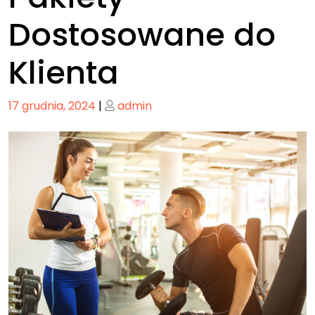
Dostosowane do
Klienta
Posted
Posted
17 grudnia, 2024
|
admin
on
on