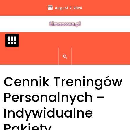
Skip
August 7, 2026
to
content
Cennik Treningów
Personalnych –
Indywidualne
Pakiety